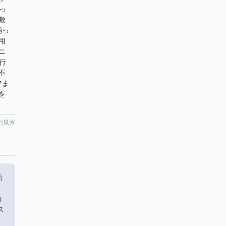
っ
敷
揃っ
用
ニ
行
不
フま
を
の見方
新
物
ス