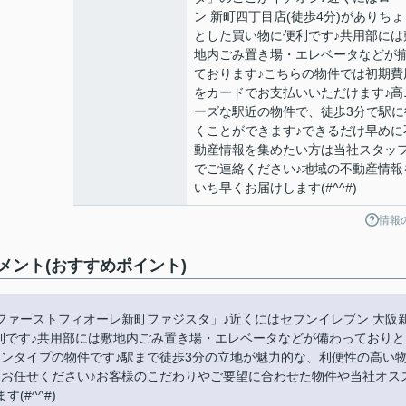
ン 新町四丁目店(徒歩4分)がありちょ
とした買い物に便利です♪共用部には
地内ごみ置き場・エレベータなどが
ております♪こちらの物件では初期費
をカードでお支払いいただけます♪高
ーズな駅近の物件で、徒歩3分で駅に
くことができます♪できるだけ早めに
動産情報を集めたい方は当社スタッ
でご連絡ください♪地域の不動産情報
いち早くお届けします(#^^#)
情報
ント(おすすめポイント)
ファーストフィオーレ新町ファジスタ」♪近くにはセブンイレブン 大阪
便利です♪共用部には敷地内ごみ置き場・エレベータなどが備わっておりと
ンタイプの物件です♪駅まで徒歩3分の立地が魅力的な、利便性の高い
にお任せください♪お客様のこだわりやご要望に合わせた物件や当社オス
#^^#)