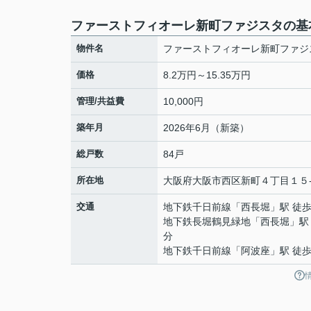
ファーストフィオーレ新町ファジスタの基
物件名
ファーストフィオーレ新町ファジ
価格
8.2万円～15.35万円
管理/共益費
10,000円
築年月
2026年6月（新築）
総戸数
84戸
所在地
大阪府
大阪市西区
新町
４丁目１５
交通
地下鉄千日前線
「
西長堀
」駅 徒歩
地下鉄長堀鶴見緑地
「
西長堀
」駅
分
地下鉄千日前線
「
阿波座
」駅 徒歩