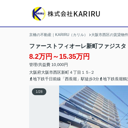
京橋の不動産｜KARIRU（カリル）
大阪市西区の賃貸物
ファーストフィオーレ新町ファジスタ
8.2万円～15.35万円
管理/共益費 10,000円
大阪府
大阪市西区
新町
４丁目１５-２
地下鉄千日前線「西長堀」駅徒歩3分
地下鉄長堀鶴
1
/
28