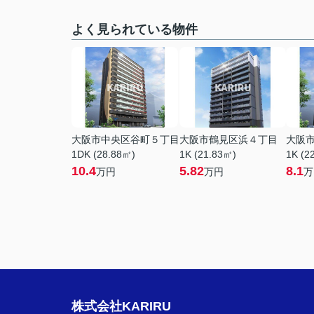
よく見られている物件
大阪市中央区谷町５丁目
大阪市鶴見区浜４丁目
大阪
1DK (28.88㎡)
1K (21.83㎡)
1K (2
10.4
5.82
8.1
万円
万円
万
株式会社KARIRU