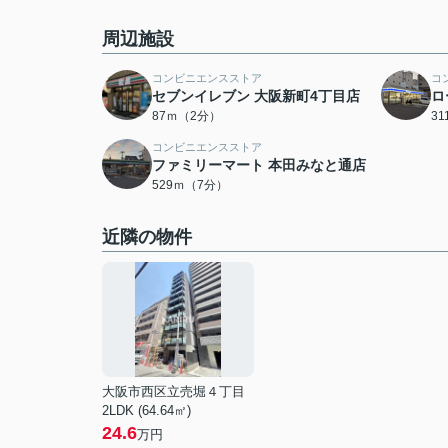
周辺施設
コンビニエンスストア
コ
セブンイレブン 大阪新町4丁目店
ロ
87ｍ（2分）
3
コンビニエンスストア
ファミリーマート 本田みなと通店
529ｍ（7分）
近隣の物件
大阪市西区立売堀４丁目
2LDK (64.64㎡)
24.6
万円