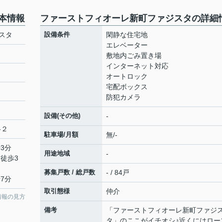
本情報
ファーストフィオーレ新町ファジスタの詳細
スタ
設備条件
閑静な住宅地
エレベーター
敷地内ごみ置き場
インターネット対応
オートロック
宅配ボックス
防犯カメラ
設備(その他)
-
-２
駐車場/月額
無/-
3分
用途地域
-
 徒歩3
募集戸数 / 総戸数
- / 84戸
7分
取引態様
仲介
情報の見方
備考
「ファーストフィオーレ新町ファジ
タ」のここがイチオシ♪近くにはロー