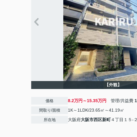
【外観】
8.2万円～15.35万円
管理/共益費
価格
1K～1LDK/23.65㎡～41.19㎡
間取り/面積
大阪府
大阪市西区
新町
４丁目１５-
所在地