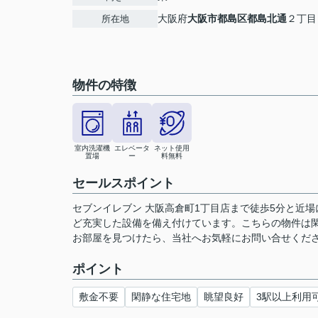
大阪府
大阪市都島区
都島北通
２丁目
所在地
物件の特徴
室内洗濯機
エレベータ
ネット使用
置場
ー
料無料
セールスポイント
セブンイレブン 大阪高倉町1丁目店まで徒歩5分と近
ど充実した設備を備え付けています。こちらの物件は
お部屋を見つけたら、当社へお気軽にお問い合せくださ
ポイント
敷金不要
閑静な住宅地
眺望良好
3駅以上利用