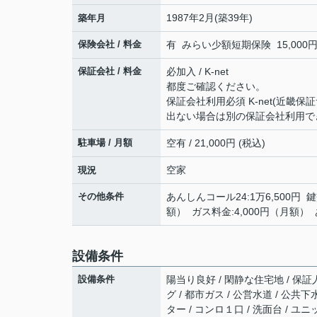
1987年2月(築39年)
築年月
保険会社 / 料金
有 みらい少額短期保険 15,000円 
保証会社 / 料金
必加入 / K-net
都度ご確認ください。
保証会社利用必須 K-net(近畿保証サ
出ない場合は別の保証会社利用で
駐車場 / 月額
空有 / 21,000円 (税込)
空家
現況
その他条件
あんしんコール24:1万6,500円 鍵
額） ガス料金:4,000円（月額） 
設備条件
設備条件
陽当り良好 / 閑静な住宅地 / 保証人
グ / 都市ガス / 公営水道 / 公共
ター / コンロ１口 / 洗面台 / ユ