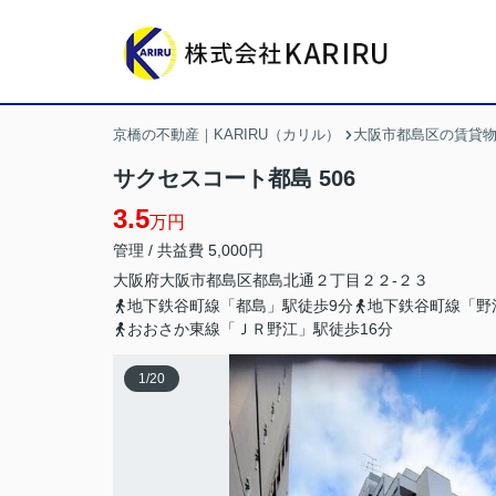
京橋の不動産｜KARIRU（カリル）
大阪市都島区の賃貸
サクセスコート都島 506
3.5
万円
管理 / 共益費 5,000円
大阪府
大阪市都島区
都島北通
２丁目２２-２３
地下鉄谷町線「都島」駅徒歩9分
地下鉄谷町線「野
おおさか東線「ＪＲ野江」駅徒歩16分
1
/
20