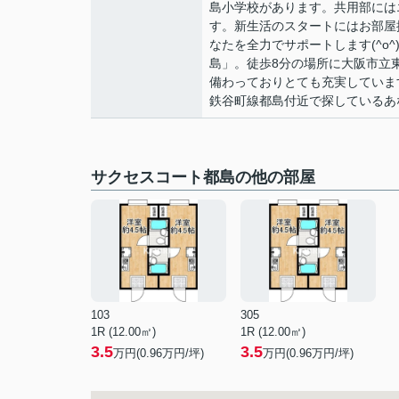
島小学校があります。共用部には
す。新生活のスタートにはお部屋
なたを全力でサポートします(^o
島」。徒歩8分の場所に大阪市立
備わっておりとても充実していま
鉄谷町線都島付近で探しているあな
サクセスコート都島の他の部屋
103
305
1R (12.00㎡)
1R (12.00㎡)
3.5
3.5
万円(
0.96
万円/坪)
万円(
0.96
万円/坪)