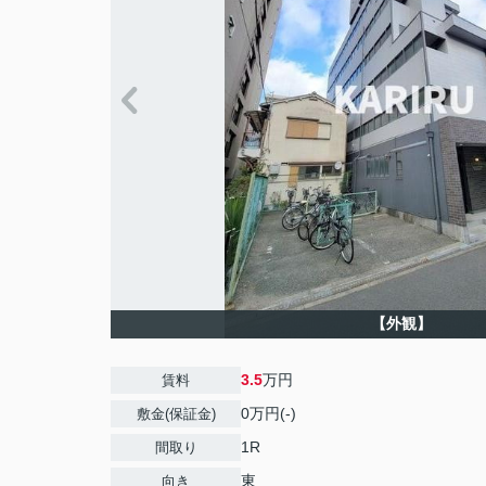
【外観】
3.5
万円
賃料
0万円(-)
敷金(保証金)
1R
間取り
東
向き