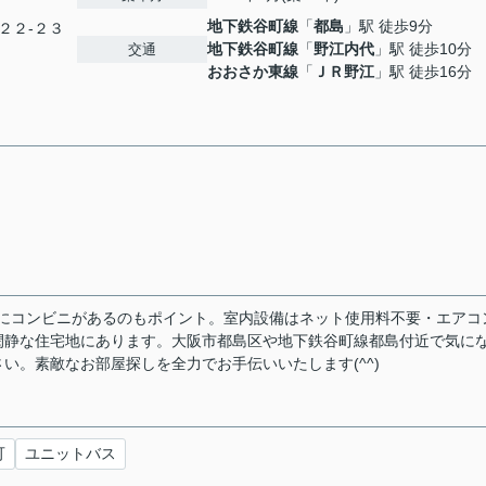
地下鉄谷町線
「
都島
」駅 徒歩9分
２２-２３
地下鉄谷町線
「
野江内代
」駅 徒歩10分
交通
おおさか東線
「
ＪＲ野江
」駅 徒歩16分
場にコンビニがあるのもポイント。室内設備はネット使用料不要・エアコ
閑静な住宅地にあります。大阪市都島区や地下鉄谷町線都島付近で気に
い。素敵なお部屋探しを全力でお手伝いいたします(^^)
可
ユニットバス