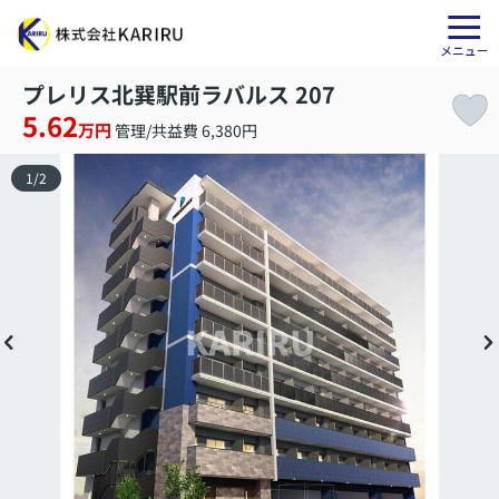
プレリス北巽駅前ラバルス 207
5.62
万円
管理/共益費 6,380円
1
/
2