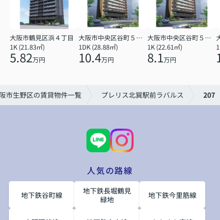
大阪市鶴見区浜４丁目
大阪市中央区谷町５丁目
大阪市中央区谷町５丁目
1K (21.83㎡)
1DK (28.88㎡)
1K (22.61㎡)
1
5.82
10.4
8.1
万円
万円
万円
阪市生野区の賃貸物件一覧
プレリス北巽駅前ラバルス
207
人気の路線
地下鉄長堀鶴見
地下鉄谷町線
地下鉄今里筋線
緑地