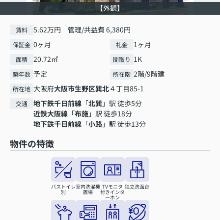
【外観】
5.62万円 管理/共益費 6,380円
賃料
0ヶ月
1ヶ月
保証金
礼金
20.72㎡
1K
面積
間取り
予定
2階/9階建
築年数
所在階
大阪府
大阪市生野区
巽北
４丁目85-1
所在地
地下鉄千日前線
「
北巽
」駅 徒歩5分
交通
近鉄大阪線
「
布施
」駅 徒歩18分
地下鉄千日前線
「
小路
」駅 徒歩13分
物件の特徴
バストイレ
室内洗濯機
TVモニタ
独立洗面台
別
置場
付きインタ
ーホン