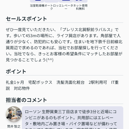
浴室乾燥機
オートロッ
エレベータ
ネット使用
ク
ー
料無料
セールスポイント
ぜひ一度見ていただきたい、「プレリス北巽駅前ラバルス」で
す。歩いて453mの場所に、ライフ巽店があります。角部屋で人
通りが少なく、防犯的にも安心です。住まいを地下鉄千日前線北
巽周辺で求めるのであれば、当社でお部屋探しを行ってくださ
い。当社でなら、きっとお客様の希望条件にマッチしたお部屋が
見つかることでしょう(^^)
ポイント
礼金1ヶ月
宅配ボックス
洗髪洗面化粧台
2駅利用可
IT重
説
対応物件
担当者のコメント
ローソン 生野巽東三丁目店まで徒歩3分と近場にコ
ンビニがあるのもポイント。共用部にはエレベー
タ・敷地内ごみ置き場・バイク置場などが備わって
筒井 智之