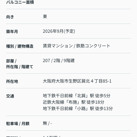
バルコニー面積
東
向き
2026年9月(予定)
築年月
賃貸マンション / 鉄筋コンクリート
種別 / 建物構造
207 / 2階 / 9階建
部屋 /
所在階 / 階建て
大阪府
大阪市生野区
巽北
４丁目85-1
所在地
地下鉄千日前線
「
北巽
」駅 徒歩5分
交通
近鉄大阪線
「
布施
」駅 徒歩18分
地下鉄千日前線
「
小路
」駅 徒歩13分
無 / -
駐車場 / 月額