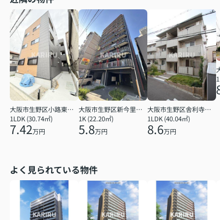
1
大阪市生野区小路東５丁目
大阪市生野区新今里３丁目
大阪市生野区舎利寺３丁目
1LDK (30.74㎡)
1K (22.20㎡)
1LDK (40.04㎡)
7.42
5.8
8.6
万円
万円
万円
よく見られている物件