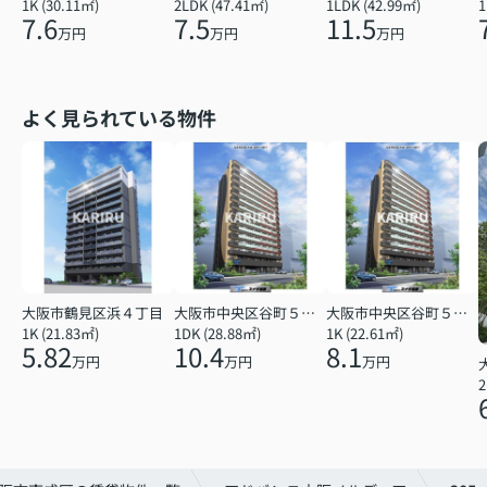
1K (30.11㎡)
2LDK (47.41㎡)
1LDK (42.99㎡)
1
7.6
7.5
11.5
万円
万円
万円
よく見られている物件
大阪市鶴見区浜４丁目
大阪市中央区谷町５丁目
大阪市中央区谷町５丁目
1K (21.83㎡)
1DK (28.88㎡)
1K (22.61㎡)
5.82
10.4
8.1
万円
万円
万円
2