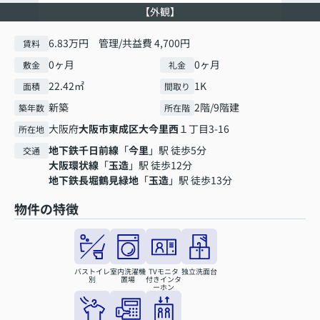
【外観】
6.83万円 管理/共益費 4,700円
賃料
0ヶ月
0ヶ月
敷金
礼金
22.42㎡
1K
面積
間取り
新築
2階/9階建
築年数
所在階
大阪府
大阪市東成区
大今里西
１丁目3-16
所在地
地下鉄千日前線
「
今里
」駅 徒歩5分
交通
大阪環状線
「
玉造
」駅 徒歩12分
地下鉄長堀鶴見緑地
「
玉造
」駅 徒歩13分
物件の特徴
バストイレ
室内洗濯機
TVモニタ
独立洗面台
別
置場
付きインタ
ーホン