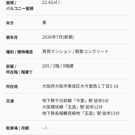
22.42㎡ / -
面積 /
バルコニー面積
東
向き
2026年7月(新築)
築年月
賃貸マンション / 鉄筋コンクリート
種別 / 建物構造
205 / 2階 / 9階建
部屋 /
所在階 / 階建て
大阪府
大阪市東成区
大今里西
１丁目3-16
所在地
地下鉄千日前線
「
今里
」駅 徒歩5分
交通
大阪環状線
「
玉造
」駅 徒歩12分
地下鉄長堀鶴見緑地
「
玉造
」駅 徒歩13分
- / -
駐車場 / 月額