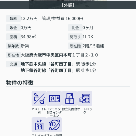
【外観】
13.2万円 管理/共益費 16,000円
賃料
0万円
0ヶ月
敷金
礼金
34.98㎡
1LDK
面積
間取り
新築
2階/15階建
築年数
所在階
大阪府
大阪市中央区
内本町
１丁目２-１０
所在地
地下鉄中央線
「
谷町四丁目
」駅 徒歩1分
交通
地下鉄谷町線
「
谷町四丁目
」駅 徒歩1分
物件の特徴
バストイレ
TVモニタ
独立洗面台
オートロッ
別
付きインタ
ク
ーホン
エレベータ
ネット使用