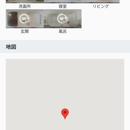
洗面所
寝室
リビング
玄関
風呂
地図