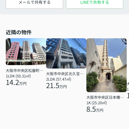
メールで共有する
LINEで共有する
近隣の物件
大阪市中央区松屋町住吉
大阪市中央区北久宝寺町４丁目
1LDK (50.31㎡)
2LDK (57.47㎡)
14.2
21.5
万円
万円
1
大阪市中央区日本橋１丁目
1K (25.20㎡)
8.5
万円