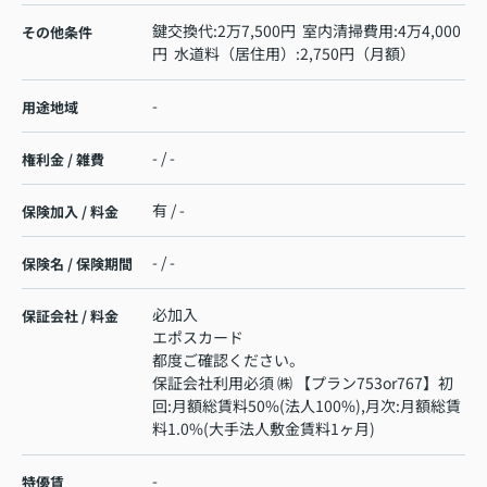
鍵交換代:2万7,500円 室内清掃費用:4万4,000
その他条件
円 水道料（居住用）:2,750円（月額）
-
用途地域
- / -
権利金 / 雑費
有 / -
保険加入 / 料金
- / -
保険名 / 保険期間
必加入
保証会社 / 料金
エポスカード
都度ご確認ください。
保証会社利用必須 ㈱ 【プラン753or767】初
回:月額総賃料50%(法人100%),月次:月額総賃
料1.0%(大手法人敷金賃料1ヶ月)
-
特優賃