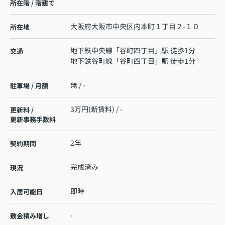
所在階 / 階建て
大阪府
大阪市中央区
内本町
１丁目２-１０
所在地
地下鉄中央線
「
谷町四丁目
」駅 徒歩1分
交通
地下鉄谷町線
「
谷町四丁目
」駅 徒歩1分
無 / -
駐車場 / 月額
3万円(新賃料) / -
更新料 /
更新事務手数料
2年
契約期間
完成済み
現況
即時
入居可能日
-
敷金積み増し