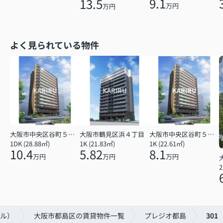
9.1
13.5
万円
万円
よく見られている物件
大阪市中央区谷町５丁目
大阪市鶴見区浜４丁目
大阪市中央区谷町５丁目
1DK (28.88㎡)
1K (21.83㎡)
1K (22.61㎡)
10.4
5.82
8.1
万円
万円
万円
2
リル）
大阪市都島区の賃貸物件一覧
プレジオ都島
301