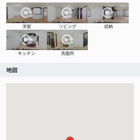
洋室
リビング
収納
キッチン
洗面所
地図