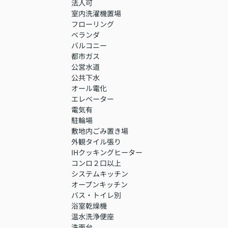
法人可
室内洗濯機置場
フローリング
ベランダ
バルコニー
都市ガス
公営水道
公共下水
オール電化
エレベーター
電気有
駐輪場
敷地内ごみ置き場
外観タイル張り
IHクッキングヒーター
コンロ２口以上
システムキッチン
オープンキッチン
バス・トイレ別
浴室乾燥機
温水洗浄便座
洗面台