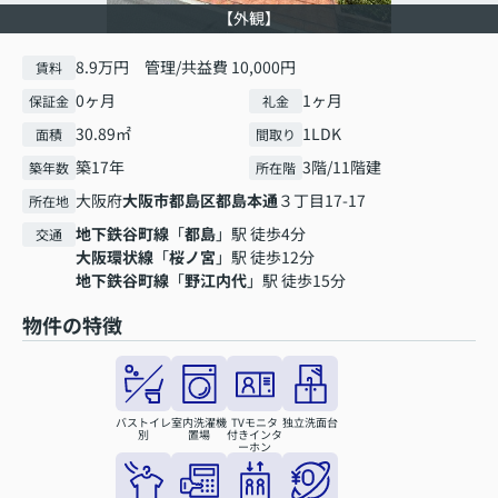
【外観】
8.9万円 管理/共益費 10,000円
賃料
0ヶ月
1ヶ月
保証金
礼金
30.89㎡
1LDK
面積
間取り
築17年
3階/11階建
築年数
所在階
大阪府
大阪市都島区
都島本通
３丁目17-17
所在地
地下鉄谷町線
「
都島
」駅 徒歩4分
交通
大阪環状線
「
桜ノ宮
」駅 徒歩12分
地下鉄谷町線
「
野江内代
」駅 徒歩15分
物件の特徴
バストイレ
室内洗濯機
TVモニタ
独立洗面台
別
置場
付きインタ
ーホン