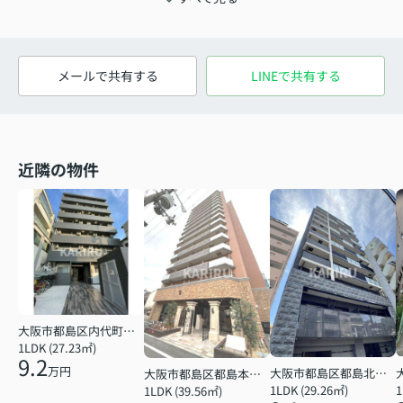
メールで共有する
LINEで共有する
近隣の物件
大阪市都島区内代町１丁目
1LDK (27.23㎡)
9.2
万円
大阪市都島区都島北通２丁目
大阪市都島区都島本通３丁目
1
1LDK (29.26㎡)
1LDK (39.56㎡)