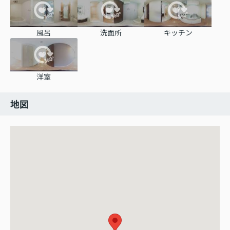
風呂
洗面所
キッチン
洋室
地図