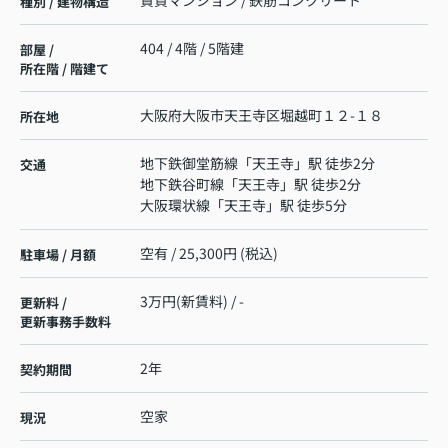
賃貸マンション / 鉄筋コンクリート
種別 / 建物構造
404 / 4階 / 5階建
部屋 /
所在階 / 階建て
大阪府
大阪市天王寺区
堀越町
１２-１８
所在地
地下鉄御堂筋線
「
天王寺
」駅 徒歩2分
交通
地下鉄谷町線
「
天王寺
」駅 徒歩2分
大阪環状線
「
天王寺
」駅 徒歩5分
空有 / 25,300円 (税込)
駐車場 / 月額
3万円(新賃料) / -
更新料 /
更新事務手数料
2年
契約期間
空家
現況