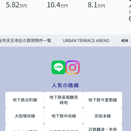
5.82
10.4
8.1
万円
万円
万円
2
阪市天王寺区の賃貸物件一覧
URBAN TERRACE ABENO
404
人気の路線
地下鉄長堀鶴見
地下鉄谷町線
地下鉄今里筋線
緑地
大阪環状線
地下鉄中央線
京阪本線
近鉄難波・奈良