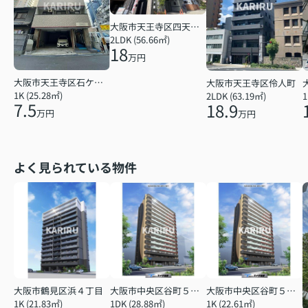
大阪市天王寺区四天王寺１丁目
2LDK (56.66㎡)
18
万円
大阪市天王寺区石ケ辻町
大阪市天王寺区伶人町
1K (25.28㎡)
2LDK (63.19㎡)
1
7.5
18.9
万円
万円
よく見られている物件
大阪市鶴見区浜４丁目
大阪市中央区谷町５丁目
大阪市中央区谷町５丁目
1K (21.83㎡)
1DK (28.88㎡)
1K (22.61㎡)