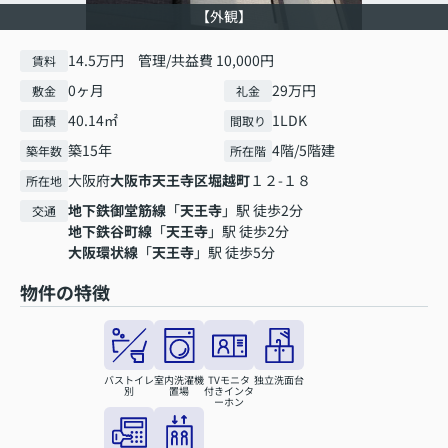
【外観】
14.5万円 管理/共益費 10,000円
賃料
0ヶ月
29万円
敷金
礼金
40.14㎡
1LDK
面積
間取り
築15年
4階/5階建
築年数
所在階
大阪府
大阪市天王寺区
堀越町
１２-１８
所在地
地下鉄御堂筋線
「
天王寺
」駅 徒歩2分
交通
地下鉄谷町線
「
天王寺
」駅 徒歩2分
大阪環状線
「
天王寺
」駅 徒歩5分
物件の特徴
バストイレ
室内洗濯機
TVモニタ
独立洗面台
別
置場
付きインタ
ーホン