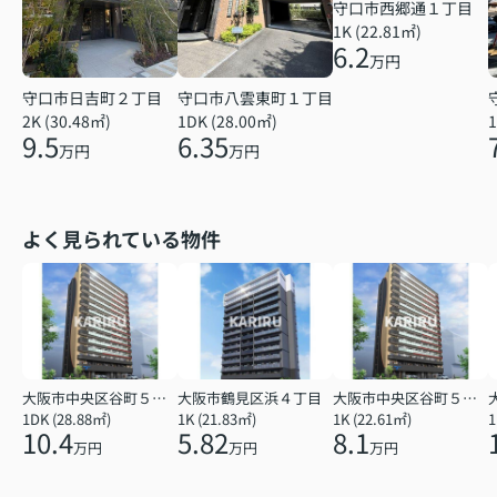
守口市西郷通１丁目
1K (22.81㎡)
6.2
万円
守口市日吉町２丁目
守口市八雲東町１丁目
2K (30.48㎡)
1DK (28.00㎡)
1
9.5
6.35
万円
万円
よく見られている物件
大阪市中央区谷町５丁目
大阪市鶴見区浜４丁目
大阪市中央区谷町５丁目
1DK (28.88㎡)
1K (21.83㎡)
1K (22.61㎡)
1
10.4
5.82
8.1
万円
万円
万円