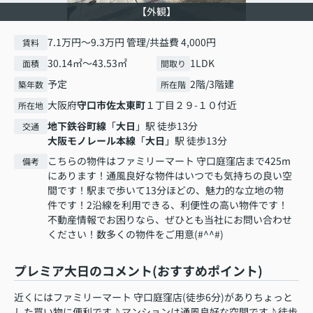
【外観】
7.1万円～9.3万円 管理/共益費 4,000円
賃料
30.14㎡～43.53㎡
1LDK
面積
間取り
予定
2階/3階建
築年数
所在階
大阪府
守口市
佐太東町
１丁目２９-１０付近
所在地
地下鉄谷町線
「
大日
」駅 徒歩13分
交通
大阪モノレール本線
「
大日
」駅 徒歩13分
こちらの物件はファミリーマート 守口庭窪店まで425m
備考
にあります！通風良好な物件はいつでも気持ちの良い空
間です！駅まで歩いて13分ほどの、魅力的な立地の物
件です！2沿線を利用できる、利便性の高い物件です！
不動産情報でお困りなら、ぜひとも当社にお問い合わせ
ください！数多くの物件をご用意(#^^#)
プレミア大日のコメント(おすすめポイント)
近くにはファミリーマート 守口庭窪店(徒歩6分)がありちょっと
した買い物に便利です♪マンションは通風良好な空間です♪徒歩