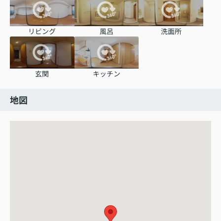
リビング
風呂
洗面所
玄関
キッチン
地図