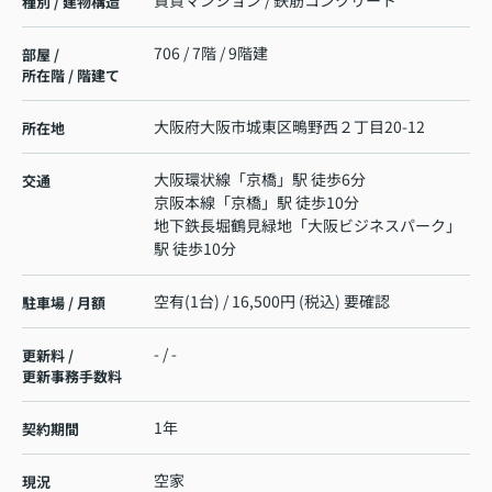
賃貸マンション / 鉄筋コンクリート
種別 / 建物構造
706 / 7階 / 9階建
部屋 /
所在階 / 階建て
大阪府
大阪市城東区
鴫野西
２丁目20-12
所在地
大阪環状線
「
京橋
」駅 徒歩6分
交通
京阪本線
「
京橋
」駅 徒歩10分
地下鉄長堀鶴見緑地
「
大阪ビジネスパーク
」
駅 徒歩10分
空有(1台) / 16,500円 (税込) 要確認
駐車場 / 月額
- / -
更新料 /
更新事務手数料
1年
契約期間
空家
現況