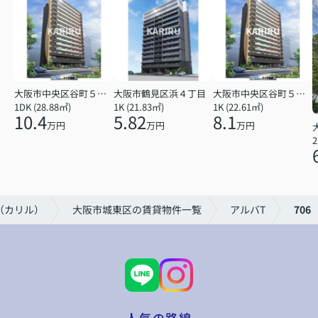
大阪市中央区谷町５丁目
大阪市鶴見区浜４丁目
大阪市中央区谷町５丁目
1DK (28.88㎡)
1K (21.83㎡)
1K (22.61㎡)
10.4
5.82
8.1
万円
万円
万円
2
U（カリル）
大阪市城東区の賃貸物件一覧
アルバT
706