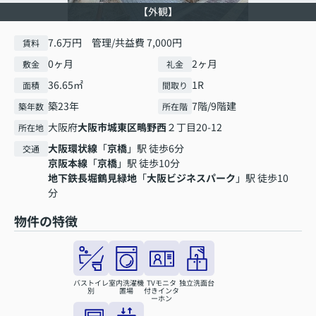
【外観】
7.6万円 管理/共益費 7,000円
賃料
0ヶ月
2ヶ月
敷金
礼金
36.65㎡
1R
面積
間取り
築23年
7階/9階建
築年数
所在階
大阪府
大阪市城東区
鴫野西
２丁目20-12
所在地
大阪環状線
「
京橋
」駅 徒歩6分
交通
京阪本線
「
京橋
」駅 徒歩10分
地下鉄長堀鶴見緑地
「
大阪ビジネスパーク
」駅 徒歩10
分
物件の特徴
バストイレ
室内洗濯機
TVモニタ
独立洗面台
別
置場
付きインタ
ーホン