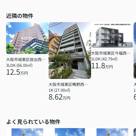
近隣の物件
大阪市城東区今福西６丁目
1LDK (42.79㎡)
大阪市城東区放出西２丁目
11.8
3LDK (66.00㎡)
万円
12.5
万円
大阪市城東区鴫野西２丁目
1K (27.00㎡)
1
8.62
万円
よく見られている物件