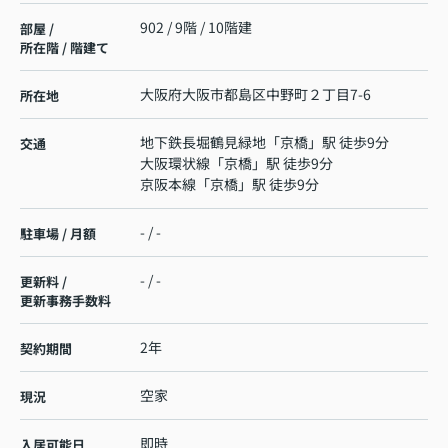
902 / 9階 / 10階建
部屋 /
所在階 / 階建て
大阪府
大阪市都島区
中野町
２丁目7-6
所在地
地下鉄長堀鶴見緑地
「
京橋
」駅 徒歩9分
交通
大阪環状線
「
京橋
」駅 徒歩9分
京阪本線
「
京橋
」駅 徒歩9分
- / -
駐車場 / 月額
- / -
更新料 /
更新事務手数料
2年
契約期間
空家
現況
即時
入居可能日