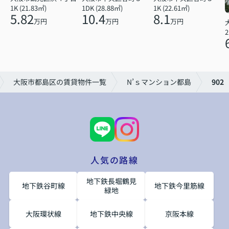
1K (21.83㎡)
1DK (28.88㎡)
1K (22.61㎡)
5.82
10.4
8.1
万円
万円
万円
2
大阪市都島区の賃貸物件一覧
N’ｓマンション都島
902
人気の路線
地下鉄長堀鶴見
地下鉄谷町線
地下鉄今里筋線
緑地
大阪環状線
地下鉄中央線
京阪本線