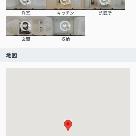
洋室
キッチン
洗面所
玄関
収納
地図