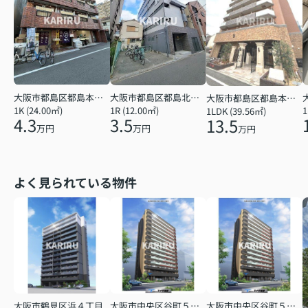
大阪市都島区都島北通２丁目
大阪市都島区都島本通１丁目
大阪市都島区都島本通３丁目
1R (12.00㎡)
1K (24.00㎡)
1
1LDK (39.56㎡)
3.5
4.3
13.5
万円
万円
万円
よく見られている物件
大阪市鶴見区浜４丁目
大阪市中央区谷町５丁目
大阪市中央区谷町５丁目