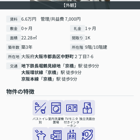
【外観】
6.6万円 管理/共益費 7,000円
賃料
0ヶ月
1ヶ月
敷金
礼金
22.28㎡
1K
面積
間取り
築3年
9階/10階建
築年数
所在階
大阪府
大阪市都島区
中野町
２丁目7-6
所在地
地下鉄長堀鶴見緑地
「
京橋
」駅 徒歩9分
交通
大阪環状線
「
京橋
」駅 徒歩9分
京阪本線
「
京橋
」駅 徒歩9分
物件の特徴
バストイレ
室内洗濯機
TVモニタ
独立洗面台
別
置場
付きインタ
ーホン