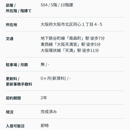
504 / 5階 / 10階建
部屋 /
所在階 / 階建て
大阪府
大阪市北区
同心
１丁目４-５
所在地
地下鉄谷町線
「
南森町
」駅 徒歩7分
交通
東西線
「
大阪天満宮
」駅 徒歩5分
大阪環状線
「
天満
」駅 徒歩11分
無 / -
駐車場 / 月額
0ヶ月(新賃料) / -
更新料 /
更新事務手数料
2年
契約期間
完成済み
現況
即時
入居可能日