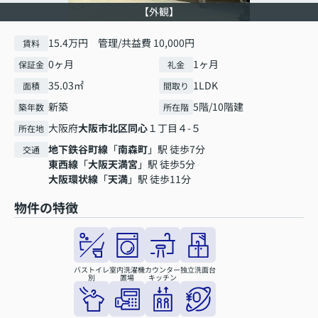
【外観】
15.4万円 管理/共益費 10,000円
賃料
0ヶ月
1ヶ月
保証金
礼金
35.03㎡
1LDK
面積
間取り
新築
5階/10階建
築年数
所在階
大阪府
大阪市北区
同心
１丁目４-５
所在地
地下鉄谷町線
「
南森町
」駅 徒歩7分
交通
東西線
「
大阪天満宮
」駅 徒歩5分
大阪環状線
「
天満
」駅 徒歩11分
物件の特徴
バストイレ
室内洗濯機
カウンター
独立洗面台
別
置場
キッチン