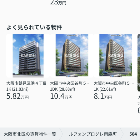
23
万円
よく見られている物件
大阪市鶴見区浜４丁目
大阪市中央区谷町５丁目
大阪市中央区谷町５丁目
1K (21.83㎡)
1DK (28.88㎡)
1K (22.61㎡)
5.82
10.4
8.1
万円
万円
万円
2
大阪市北区の賃貸物件一覧
ルフォンプログレ南森町
504