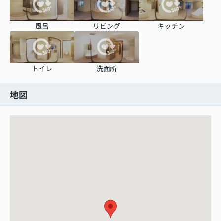
風呂
リビング
キッチン
トイレ
洗面所
地図