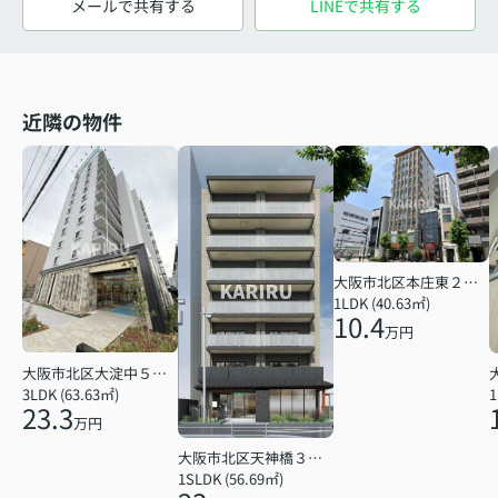
メールで共有する
LINEで共有する
近隣の物件
大阪市北区本庄東２丁目
1LDK (40.63㎡)
10.4
万円
大阪市北区大淀中５丁目
3LDK (63.63㎡)
1
23.3
万円
大阪市北区天神橋３丁目
1SLDK (56.69㎡)