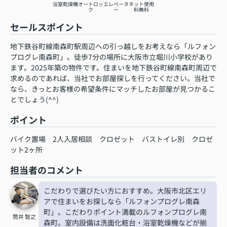
浴室乾燥機
オートロッ
エレベータ
ネット使用
ク
ー
料無料
セールスポイント
地下鉄谷町線南森町駅周辺への引っ越しをお考えなら「ルフォン
プログレ南森町」。徒歩7分の場所に大阪市立堀川小学校があり
ます。2025年築の物件です。住まいを地下鉄谷町線南森町周辺で
求めるのであれば、当社でお部屋探しを行ってください。当社で
なら、きっとお客様の希望条件にマッチしたお部屋が見つかるこ
とでしょう(^^)
ポイント
バイク置場
2人入居相談
クロゼット
バストイレ別
クロゼ
ット2ヶ所
担当者のコメント
こだわりで選びたい方におすすめ。大阪市北区エリ
アで住まいをお探しなら「ルフォンプログレ南森
町」。こだわりポイント満載のルフォンプログレ南
筒井 智之
森町。室内設備は洗面化粧台・浴室乾燥機などが揃