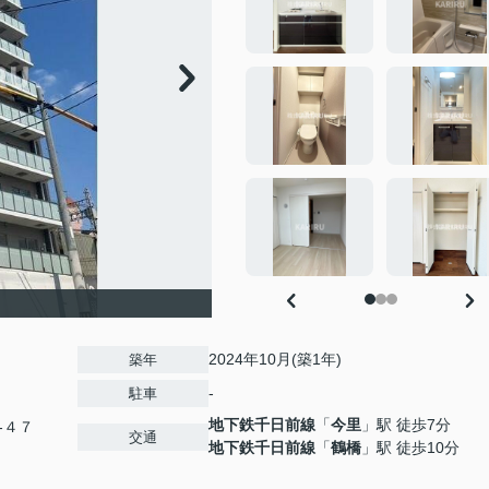
2024年10月(築1年)
築年
-
駐車
地下鉄千日前線
「
今里
」駅 徒歩7分
-４７
交通
地下鉄千日前線
「
鶴橋
」駅 徒歩10分