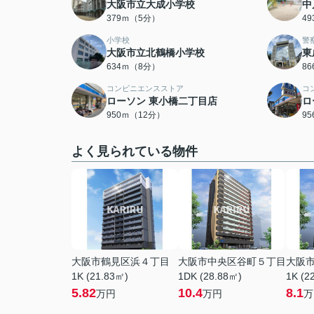
大阪市立大成小学校
中
379ｍ（5分）
4
小学校
警
大阪市立北鶴橋小学校
東
634ｍ（8分）
8
コンビニエンスストア
コ
ローソン 東小橋二丁目店
ロ
950ｍ（12分）
9
よく見られている物件
大阪市鶴見区浜４丁目
大阪市中央区谷町５丁目
大阪
1K (21.83㎡)
1DK (28.88㎡)
1K (2
5.82
10.4
8.1
万円
万円
万