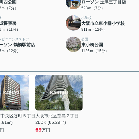
川西公園
ローソン 玉津三丁目店
93ｍ（7分）
523ｍ（7分）
察
小学校
成警察署
大阪市立東小橋小学校
66ｍ（11分）
911ｍ（12分）
ンビニエンスストア
公園
ーソン 鶴橋駅前店
東小橋公園
56ｍ（12分）
1126ｍ（15分）
市中央区谷町５丁目
大阪市北区堂島２丁目
2.61㎡)
2LDK (85.29㎡)
69
円
万円