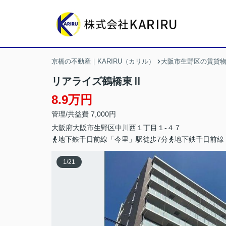
京橋の不動産｜KARIRU（カリル）
大阪市生野区の賃貸
リアライズ鶴橋東Ⅱ
8.9万円
管理/共益費 7,000円
大阪府
大阪市生野区
中川西
１丁目１-４７
地下鉄千日前線「今里」駅徒歩7分
地下鉄千日前線
1
/
21