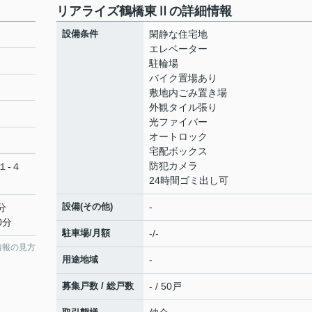
リアライズ鶴橋東Ⅱの詳細情報
設備条件
閑静な住宅地
エレベーター
駐輪場
バイク置場あり
敷地内ごみ置き場
外観タイル張り
光ファイバー
オートロック
宅配ボックス
防犯カメラ
１-４
24時間ゴミ出し可
設備(その他)
-
分
0分
駐車場/月額
-/-
情報の見方
用途地域
-
募集戸数 / 総戸数
- / 50戸