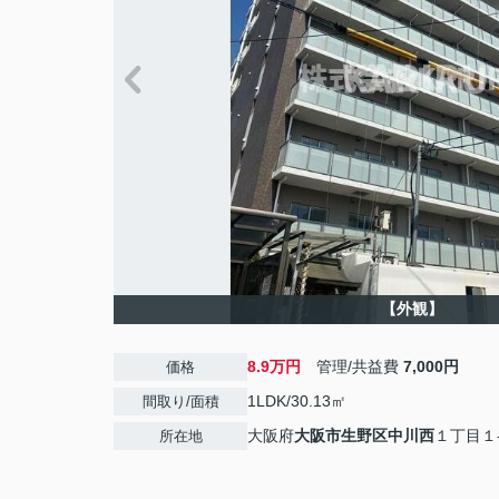
【外観】
8.9万円
管理/共益費
7,000円
価格
1LDK/30.13㎡
間取り/面積
大阪府
大阪市生野区
中川西
１丁目１
所在地