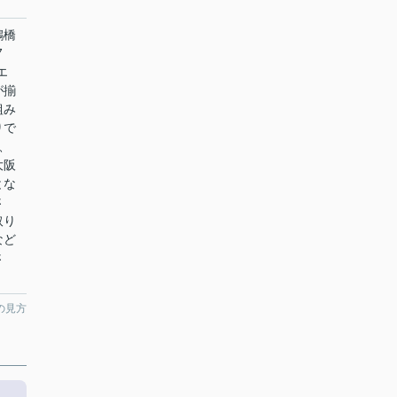
鶴橋
7
エ
が揃
組み
りで
、
大阪
とな
さ
取り
など
さ
の見方