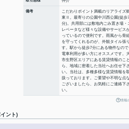
取引態様
仲介
備考
こだわりポイント満載のリアライズ
東Ⅱ。最寄りの公園中川西公園(徒歩
分)。共用部には敷地内ごみ置き場・
レベータなど様々な設備やサービス
っているので便利です。雨風から骨
を守ってくれるのが、外観タイル張
す。駅から徒歩7分にある物件なので
電車利用が多い方にオススメです。
市生野区エリアにある賃貸情報のこ
ら、地域に密着した当社へお任せ下
い。当社は、多種多様な賃貸情報を
扱っております。ご要望や不明な点
ございましたら、お気軽にご連絡下
い。
情報
イント)