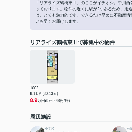
「リアライズ鶴橋東Ⅱ」のここがイチオシ。中川西公
っております。物件の近くに駅が2つあるため、用
は、とても魅力的です。できるだけ早めに不動産情
いち早くお届けします。
リアライズ鶴橋東Ⅱで募集中の物件
1002
9.11坪 (30.13㎡)
8.9
万円(9769.48円/坪)
周辺施設
小学校
公