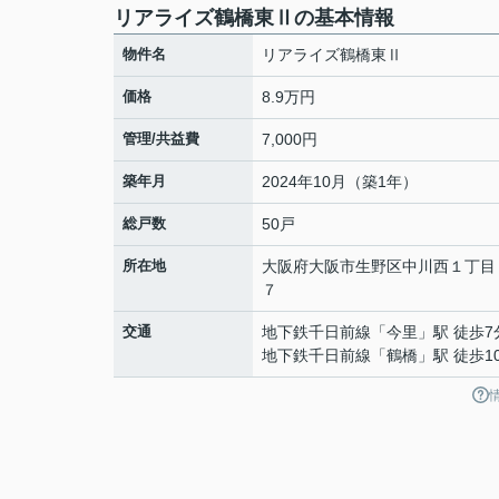
リアライズ鶴橋東Ⅱの基本情報
物件名
リアライズ鶴橋東Ⅱ
価格
8.9万円
管理/共益費
7,000円
築年月
2024年10月（築1年）
総戸数
50戸
所在地
大阪府
大阪市生野区
中川西
１丁目
７
交通
地下鉄千日前線
「
今里
」駅 徒歩7
地下鉄千日前線
「
鶴橋
」駅 徒歩1