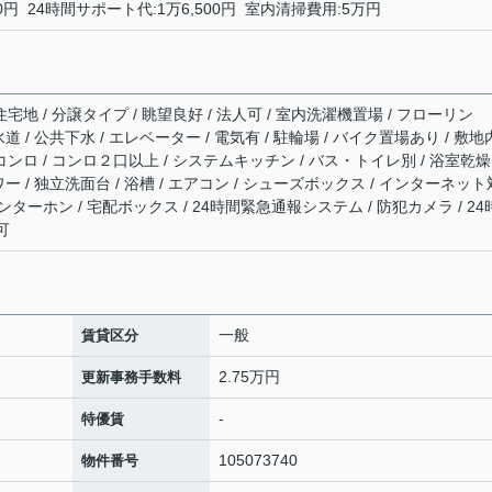
円 24時間サポート代:1万6,500円 室内清掃費用:5万円
宅地 / 分譲タイプ / 眺望良好 / 法人可 / 室内洗濯機置場 / フローリン
水道 / 公共下水 / エレベーター / 電気有 / 駐輪場 / バイク置場あり / 敷
コンロ / コンロ２口以上 / システムキッチン / バス・トイレ別 / 浴室乾燥
ャワー / 独立洗面台 / 浴槽 / エアコン / シューズボックス / インターネット
インターホン / 宅配ボックス / 24時間緊急通報システム / 防犯カメラ / 24
可
一般
賃貸区分
2.75万円
更新事務手数料
-
特優賃
105073740
物件番号