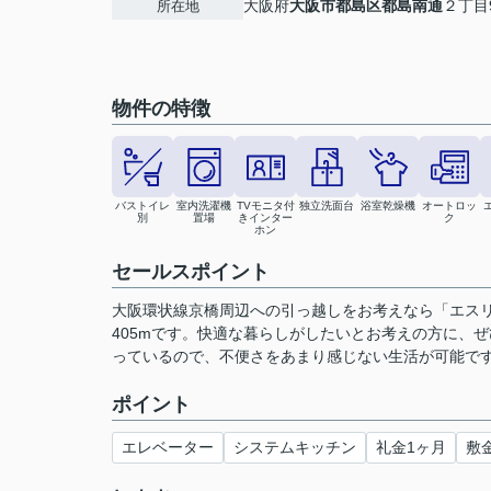
大阪府
大阪市都島区
都島南通
２丁目9
所在地
物件の特徴
バストイレ
室内洗濯機
TVモニタ付
独立洗面台
浴室乾燥機
オートロッ
別
置場
きインター
ク
ホン
セールスポイント
大阪環状線京橋周辺への引っ越しをお考えなら「エスリー
405mです。快適な暮らしがしたいとお考えの方に、
っているので、不便さをあまり感じない生活が可能です。
ポイント
エレベーター
システムキッチン
礼金1ヶ月
敷