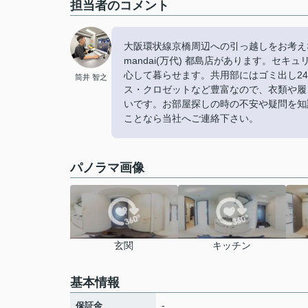
担当者のコメント
大阪環状線京橋周辺への引っ越しをお考え
mandai(万代) 都島店があります。セ
心して暮らせます。共用部にはゴミ出し2
筒井 智之
ス・クロゼットなど豊富なので、衣類や履
いです。お部屋探しの時の不安や疑問を知
ことなら当社へご連絡下さい。
パノラマ画像
玄関
キッチン
基本情報
-
保証金