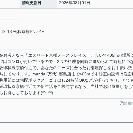
2026年08月01日
情報更新日
-13 松和京橋ビル 4F
をお考えなら「エスリード京橋ノースプレイス」。歩いて405mの場所
ります。2口コンロが付いているので、2つの料理を同時に進められて時短につ
阪環状線京橋付近で、あなたのニーズに合ったお部屋探しをお手伝い致
ております。mandai(万代) 都島店まで405mです◎室内設備は洗面
共用部には宅配ボックス・ゴミ出し24時間OKなどが揃っており、とて
阪環状線京橋付近での新生活をご検討するなら、当社でお部屋探しをし
待ちしております(*^_^*)
情報