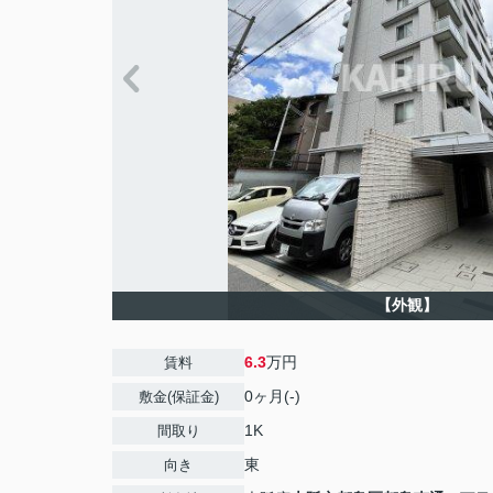
【外観】
6.3
万円
賃料
0ヶ月(-)
敷金(保証金)
1K
間取り
東
向き