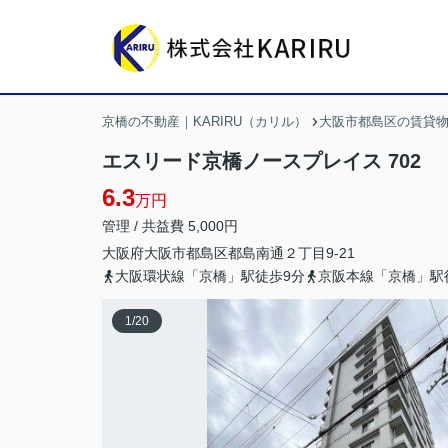
京橋の不動産｜KARIRU（カリル）
大阪市都島区の賃貸
エスリード京橋ノースプレイス 702
6.3
万円
管理 / 共益費 5,000円
大阪府
大阪市都島区
都島南通
２丁目9-21
大阪環状線「京橋」駅徒歩9分
京阪本線「京橋」駅
1
/
20