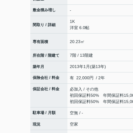
敷金積み増し
-
1K
間取り / 詳細
洋室 6.0帖
20.23㎡
専有面積
7階 / 13階建
所在階 / 階建て
2013年1月(築13年)
築年月
保険会社 / 料金
有 22,000円 / 2年
保証会社 / 料金
必加入 / その他
初回保証料50% 年間保証料15,0
初回保証料50% 年間保証料15,0
駐車場 / 月額
空無 / -
空家
現況