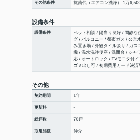
その他条件
抗菌代（エアコン洗浄）:1万6,500
設備条件
設備条件
ペット相談 / 陽当り良好 / 閑静な住
グ / バルコニー / 都市ガス / 公営
み置き場 / 外観タイル張り / ガス
機 / 温水洗浄便座 / 洗面台 / シ
応 / オートロック / TVモニタ付
ゴミ出し可 / 初期費用カード決済
その他
1年
契約期間
-
更新料
70戸
総戸数
仲介
取引態様