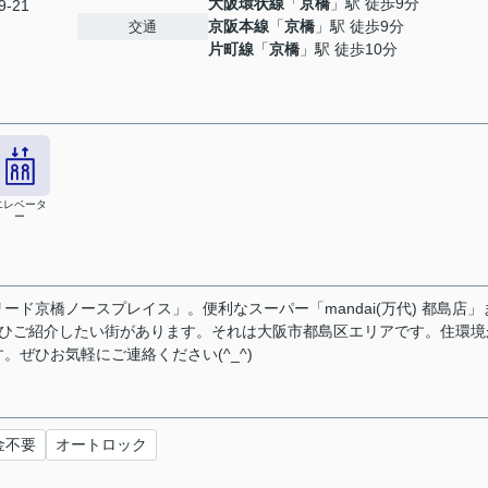
大阪環状線
「
京橋
」駅 徒歩9分
-21
京阪本線
「
京橋
」駅 徒歩9分
交通
片町線
「
京橋
」駅 徒歩10分
エレベータ
ー
ド京橋ノースプレイス」。便利なスーパー「mandai(万代) 都島店」
ぜひご紹介したい街があります。それは大阪市都島区エリアです。住環境
ぜひお気軽にご連絡ください(^_^)
金不要
オートロック