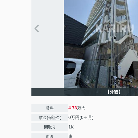
【外観】
4.73
万円
賃料
0万円(0ヶ月)
敷金(保証金)
1K
間取り
東
向き