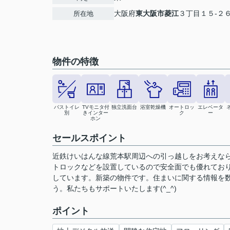
大阪府
東大阪市
菱江
３丁目１５-２
所在地
物件の特徴
バストイレ
TVモニタ付
独立洗面台
浴室乾燥機
オートロッ
エレベータ
別
きインター
ク
ー
ホン
セールスポイント
近鉄けいはんな線荒本駅周辺への引っ越しをお考えなら「C
トロックなどを設置しているので安全面でも優れてお
しています。新築の物件です。住まいに関する情報を
う。私たちもサポートいたします(^_^)
ポイント