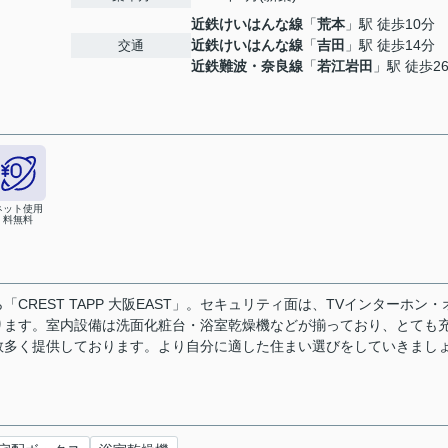
近鉄けいはんな線
「
荒本
」駅 徒歩10分
６
近鉄けいはんな線
「
吉田
」駅 徒歩14分
交通
近鉄難波・奈良線
「
若江岩田
」駅 徒歩2
ネット使用
料無料
REST TAPP 大阪EAST」。セキュリティ面は、TVインターホン・
ります。室内設備は洗面化粧台・浴室乾燥機などが揃っており、とても
数多く提供しております。より自分に適した住まい選びをしていきまし