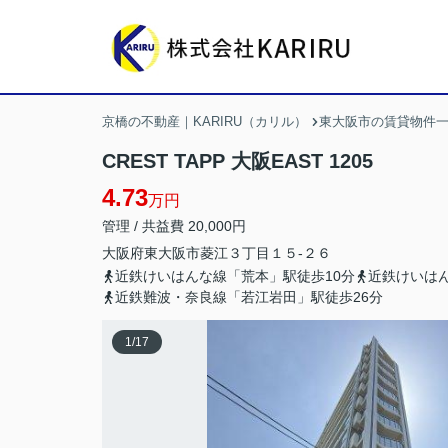
京橋の不動産｜KARIRU（カリル）
東大阪市の賃貸物件
CREST TAPP 大阪EAST 1205
4.73
万円
管理 / 共益費 20,000円
大阪府
東大阪市
菱江
３丁目１５-２６
近鉄けいはんな線「荒本」駅徒歩10分
近鉄けいはん
近鉄難波・奈良線「若江岩田」駅徒歩26分
1
/
17