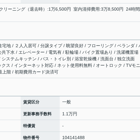
クリーニング（退去時）:1万6,500円 室内清掃費用:3万8,500円 24時
宅地 / ２人入居可 / 分譲タイプ / 眺望良好 / フローリング / ベランダ / 
 公共下水 / エレベーター / 電気有 / 駐輪場 / バイク置場あり / 洗濯機置場
/ システムキッチン / バス・トイレ別 / 浴室乾燥機 / 洗面台 / 独立洗面
ボックス / インターネット対応 / ネット使用料無料 / オートロック / TVモ
 最上階 / 初期費用カード決済可
一般
賃貸区分
1.1万円
更新事務手数料
-
特優賃
104141488
物件番号