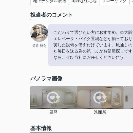
地上デジタル放送
閑静な住宅地
フローリング
担当者のコメント
こだわりで選びたい方におすすめ。東大阪市エ
エレベータ・バイク置場などが揃っており
実した設備を備え付けています。風通しの
筒井 智之
た毎日を送る為の第一歩がお部屋探しです
なら、ぜひ当社にお任せください(^^)
パノラマ画像
風呂
洗面所
基本情報