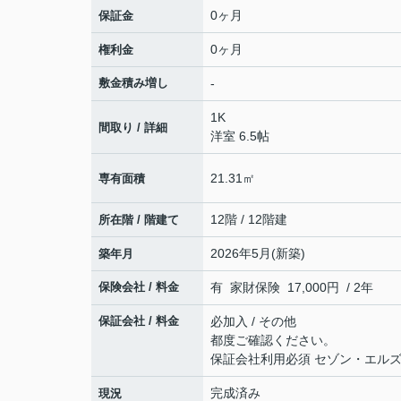
0ヶ月
保証金
0ヶ月
権利金
敷金積み増し
-
1K
間取り / 詳細
洋室 6.5帖
21.31㎡
専有面積
12階 / 12階建
所在階 / 階建て
2026年5月(新築)
築年月
保険会社 / 料金
有 家財保険 17,000円 / 2年
保証会社 / 料金
必加入 / その他
都度ご確認ください。
保証会社利用必須 セゾン・エルズ
完成済み
現況