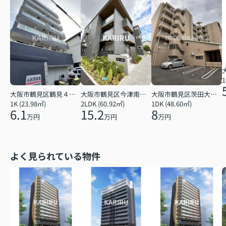
1
大阪市鶴見区鶴見４丁目
大阪市鶴見区今津南４丁目
大阪市鶴見区茨田大宮１丁目
1K (23.98㎡)
2LDK (60.92㎡)
1DK (48.60㎡)
6.1
15.2
8
万円
万円
万円
よく見られている物件