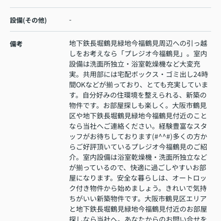
-
設備(その他)
地下鉄長堀鶴見緑地今福鶴見周辺への引っ越
備考
しをお考えなら「プレジオ今福鶴見」。室内
設備は洗面所独立・浴室乾燥機など大変充
実。共用部には宅配ボックス・ゴミ出し24時
間OKなどが揃っており、とても充実していま
す。自分好みの住環境を整えられる、新築の
物件です。お部屋探しも楽しく。大阪市鶴見
区や地下鉄長堀鶴見緑地今福鶴見付近のこと
なら当社へご連絡ください。経験豊富なスタ
ッフがお待ちしております(#^^#)多くの方か
らご好評頂いているプレジオ今福鶴見のご紹
介。室内設備は浴室乾燥機・洗面所独立など
が揃っているので、快適に過ごしやすいお部
屋になります。安全な暮らしは、オートロッ
ク付き物件から始めましょう。きれいで気持
ちがいい新築物件です。大阪市鶴見区エリア
と地下鉄長堀鶴見緑地今福鶴見付近のお部屋
探しなら当社へ。あなたからのお問い合せを