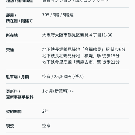
賃貸マンション / 鉄筋コンクリート
種別 / 建物構造
705 / 3階 / 8階建
部屋 /
所在階 / 階建て
大阪府
大阪市鶴見区
鶴見
４丁目11-30
所在地
地下鉄長堀鶴見緑地
「
今福鶴見
」駅 徒歩6分
交通
地下鉄長堀鶴見緑地
「
横堤
」駅 徒歩15分
地下鉄今里筋線
「
新森古市
」駅 徒歩21分
空有 / 25,300円 (税込)
駐車場 / 月額
1ヶ月(新賃料) / -
更新料 /
更新事務手数料
2年
契約期間
空家
現況