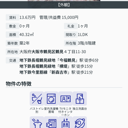
【外観】
13.6万円 管理/共益費 15,000円
賃料
0ヶ月
1ヶ月
敷金
礼金
40.32㎡
1LDK
面積
間取り
築2年
3階/8階建
築年数
所在階
大阪府
大阪市鶴見区
鶴見
４丁目11-30
所在地
地下鉄長堀鶴見緑地
「
今福鶴見
」駅 徒歩6分
交通
地下鉄長堀鶴見緑地
「
横堤
」駅 徒歩15分
地下鉄今里筋線
「
新森古市
」駅 徒歩21分
物件の特徴
バストイレ
室内洗濯機
TVモニタ
独立洗面台
別
置場
付きインタ
ーホン