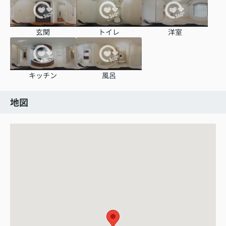
玄関
トイレ
洋室
キッチン
風呂
地図