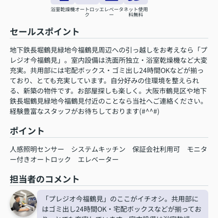
浴室乾燥機
オートロッ
エレベータ
ネット使用
ク
ー
料無料
セールスポイント
地下鉄長堀鶴見緑地今福鶴見周辺への引っ越しをお考えなら「プ
レジオ今福鶴見」。室内設備は洗面所独立・浴室乾燥機など大変
充実。共用部には宅配ボックス・ゴミ出し24時間OKなどが揃っ
ており、とても充実しています。自分好みの住環境を整えられ
る、新築の物件です。お部屋探しも楽しく。大阪市鶴見区や地下
鉄長堀鶴見緑地今福鶴見付近のことなら当社へご連絡ください。
経験豊富なスタッフがお待ちしております(#^^#)
ポイント
人感照明センサー
システムキッチン
保証会社利用可
モニタ
ー付きオートロック
エレベーター
担当者のコメント
「プレジオ今福鶴見」のここがイチオシ。共用部に
はゴミ出し24時間OK・宅配ボックスなどが揃ってお