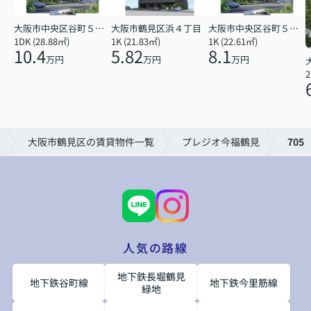
大阪市中央区谷町５丁目
大阪市鶴見区浜４丁目
大阪市中央区谷町５丁目
1DK (28.88㎡)
1K (21.83㎡)
1K (22.61㎡)
10.4
5.82
8.1
万円
万円
万円
2
大阪市鶴見区の賃貸物件一覧
プレジオ今福鶴見
705
人気の路線
地下鉄長堀鶴見
地下鉄谷町線
地下鉄今里筋線
緑地