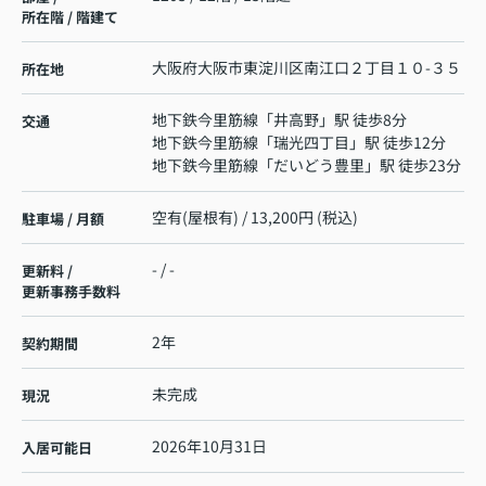
所在階 / 階建て
大阪府
大阪市東淀川区
南江口
２丁目１０-３５
所在地
地下鉄今里筋線
「
井高野
」駅 徒歩8分
交通
地下鉄今里筋線
「
瑞光四丁目
」駅 徒歩12分
地下鉄今里筋線
「
だいどう豊里
」駅 徒歩23分
空有(屋根有) / 13,200円 (税込)
駐車場 / 月額
- / -
更新料 /
更新事務手数料
2年
契約期間
未完成
現況
2026年10月31日
入居可能日