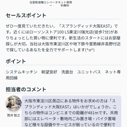
浴室乾燥機
エレベータ
ネット使用
ー
料無料
セールスポイント
ぜひ一度見ていただきたい、「スプランディッド大阪EAST」で
す。近くにはローソンストア100 LS東淀川瑞光店(徒歩7分)があ
りちょっとした買い物に便利です。新生活のスタートにはお部屋
探しが大切。当社は大阪市東淀川区や地下鉄今里筋線井高野付近
で探しているあなたを全力でサポートします(^o^)
ポイント
システムキッチン
眺望良好
洗面台
ユニットバス
ネット専
用回線
担当者のコメント
大阪市東淀川区周辺にある物件をお求めの方は「ス
プランディッド大阪EAST」はいかがでしょうか。こ
ちらの物件はコンビニまでの距離が481mです。共用
筒井 智之
部にはエレベータ・敷地内ごみ置き場・バイク置場
など様々な設備やサービスが揃っているので便利で