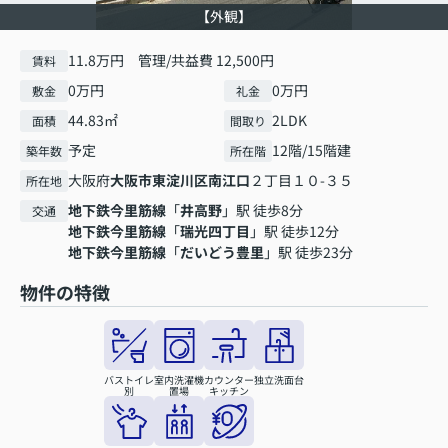
【外観】
11.8万円 管理/共益費 12,500円
賃料
0万円
0万円
敷金
礼金
44.83㎡
2LDK
面積
間取り
予定
12階/15階建
築年数
所在階
大阪府
大阪市東淀川区
南江口
２丁目１０-３５
所在地
地下鉄今里筋線
「
井高野
」駅 徒歩8分
交通
地下鉄今里筋線
「
瑞光四丁目
」駅 徒歩12分
地下鉄今里筋線
「
だいどう豊里
」駅 徒歩23分
物件の特徴
バストイレ
室内洗濯機
カウンター
独立洗面台
別
置場
キッチン