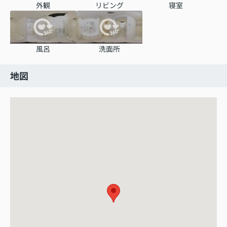
外観
リビング
寝室
風呂
洗面所
地図