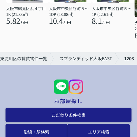
大阪市鶴見区浜４丁目
大阪市中央区谷町５丁目
大阪市中央区谷町５丁目
1K (21.83㎡)
1DK (28.88㎡)
1K (22.61㎡)
5.82
10.4
8.1
万円
万円
万円
2
東淀川区の賃貸物件一覧
スプランディッド大阪EAST
1203
お部屋探し
こだわり条件検索
沿線・駅検索
エリア検索