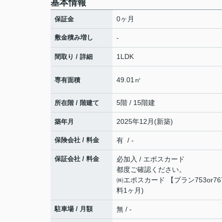
基本情報
0ヶ月
保証金
敷金積み増し
-
1LDK
間取り / 詳細
49.01㎡
専有面積
5階 / 15階建
所在階 / 階建て
2025年12月(新築)
築年月
保険会社 / 料金
有 / -
保証会社 / 料金
必加入 / エポスカード
都度ご確認ください。
㈱エポスカード 【プラン753or76
料1ヶ月)
駐車場 / 月額
無 / -