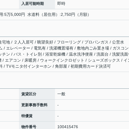
即時
入居可能時期
用:5万5,000円 水道料（居住用）:2,750円（月額）
宅地 / ２人入居可 / 眺望良好 / フローリング / プロパンガス / 公営水
ム / エレベーター / 電気有 / 洗濯機置場有 / 敷地内ごみ置き場 / ガスコン
ッチン / バス・トイレ別 / 浴室乾燥機 / 温水洗浄便座 / 洗面台 / 洗髪洗
浴槽 / エアコン / 床暖房 / ウォークインクロゼット / シューズボックス / イ
 / TVモニタ付インターホン / 角部屋 / 初期費用カード決済可
一般
賃貸区分
-
更新事務手数料
-
特優賃
100415476
物件番号