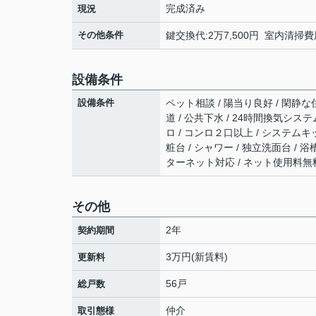
完成済み
現況
その他条件
鍵交換代:2万7,500円 室内清掃費
設備条件
設備条件
ペット相談 / 陽当り良好 / 閑静な住
道 / 公共下水 / 24時間換気システ
ロ / コンロ２口以上 / システムキ
粧台 / シャワー / 独立洗面台 / 
ターネット対応 / ネット使用料無料
その他
2年
契約期間
3万円(新賃料)
更新料
56戸
総戸数
仲介
取引態様