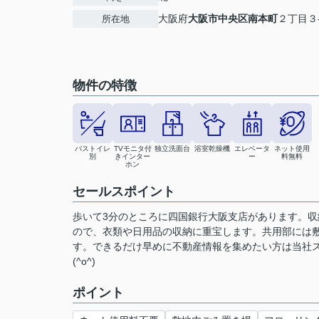
大阪府
大阪市中央区
南本町
２丁目３
所在地
物件の特徴
バストイレ
TVモニタ付
独立洗面台
浴室乾燥機
エレベータ
ネット使用
別
きインター
ー
料無料
ホン
セールスポイント
歩いて3分のところに四国銀行大阪支店があります。
ので、衣類や日用品の収納に重宝します。共用部には敷
す。できるだけ早めに不動産情報を集めたい方は当社
(^o^)
ポイント