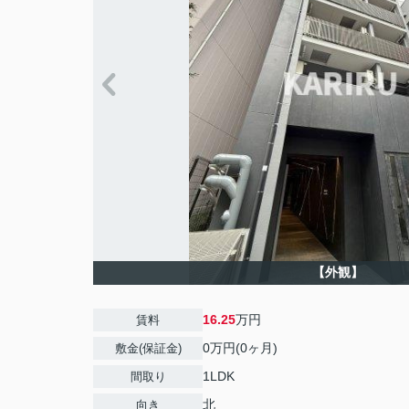
【外観】
16.25
万円
賃料
0万円(0ヶ月)
敷金(保証金)
1LDK
間取り
北
向き