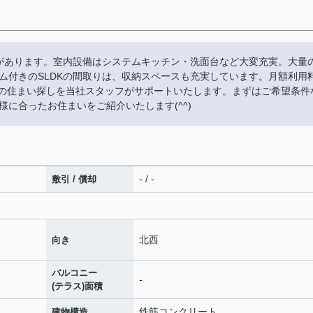
があります。室内設備はシステムキッチン・洗面台など大変充実。大量
ム付きのSLDKの間取りは、収納スペースも充実しています。月額利用
区での住まい探しを当社スタッフがサポートいたします。まずはご希望条件
に合ったお住まいをご紹介いたします(^^)
- / -
敷引 / 償却
北西
向き
バルコニー
-
(テラス)面積
鉄筋コンクリート
建物構造