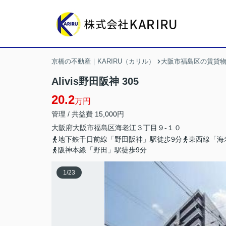
京橋の不動産｜KARIRU（カリル）
大阪市福島区の賃貸
Alivis野田阪神 305
20.2
万円
管理 / 共益費 15,000円
大阪府
大阪市福島区
海老江
３丁目９-１０
地下鉄千日前線「野田阪神」駅徒歩9分
東西線「海
阪神本線「野田」駅徒歩9分
1
/
23