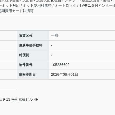
温水洗浄便座 / 洗面台 / 洗髪洗面化粧台 / シャワー / 独立洗面台 / 浴槽 /
ターネット対応 / ネット使用料無料 / オートロック / TVモニタ付インター
/ 初期費用カード決済可
一般
賃貸区分
-
更新事務手数料
-
特優賃
105286602
物件番号
2026年08月01日
情報更新日
-13 松和京橋ビル 4F