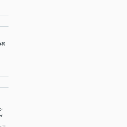
(税
ラン
ごみ