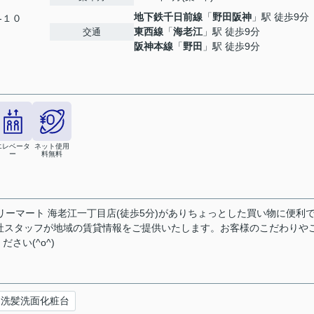
地下鉄千日前線
「
野田阪神
」駅 徒歩9分
-１０
東西線
「
海老江
」駅 徒歩9分
交通
阪神本線
「
野田
」駅 徒歩9分
エレベータ
ネット使用
ー
料無料
ミリーマート 海老江一丁目店(徒歩5分)がありちょっとした買い物に便利
社スタッフが地域の賃貸情報をご提供いたします。お客様のこだわりや
さい(^o^)
洗髪洗面化粧台