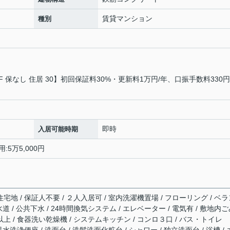
賃貸マンション
種別
 保なし 住居 30】初回保証料30%・更新料1万円/年、口振手数料330円
即時
入居可能時期
:5万5,000円
住宅地 / 保証人不要 / ２人入居可 / 室内洗濯機置場 / フローリング / ベ
営水道 / 公共下水 / 24時間換気システム / エレベーター / 電気有 / 敷地内
以上 / 食器洗い乾燥機 / システムキッチン / コンロ３口 / バス・トイレ