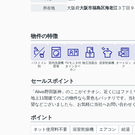
大阪府
大阪市福島区
海老江
３丁目９
所在地
物件の特徴
バストイレ
室内洗濯機
TVモニタ付
独立洗面台
浴室乾燥機
オートロッ
別
置場
きインター
ク
ホン
セールスポイント
「Alivis野田阪神」のここがイチオシ。近くにはファ
地上11階建てのこの物件なら景色もバッチリです。当
望などございましたら、お気軽に当社へお問い合わせくだ
ポイント
ネット使用料不要
浴室乾燥機
エアコン
給湯