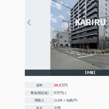
【外観】
20.2
万円
賃料
0万円(-)
敷金(保証金)
1LDK＋S(納戸)
間取り
北西
向き