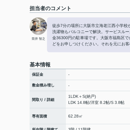
担当者のコメント
徒歩7分の場所に大阪市立海老江西小学校
洗濯物もバルコニーで解決。サービスルー
金36300円の駐車場です。大阪市福島
筒井 智之
どをお申しつけください。それを元にお客様
基本情報
-
保証金
敷金積み増し
-
1LDK＋S(納戸)
間取り / 詳細
LDK 14.8帖
/
洋室 8.2帖
/
S 3.8帖
62.28㎡
専有面積
3階 / 11階建
所在階 / 階建て