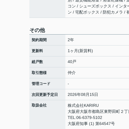
別 / 追焚機能浴室 / 浴室乾燥機 / 
コン / シューズボックス / イン
ン / 宅配ボックス / 防犯カメラ 
その他
2年
契約期間
1ヶ月(新賃料)
更新料
40戸
総戸数
仲介
取引態様
-
管理コード
2026年08月15日
次回更新予定日
取扱会社
株式会社KARIRU
大阪府大阪市都島区東野田町２丁目9
TEL:06-6379-5102
大阪府知事 (1) 第64547号