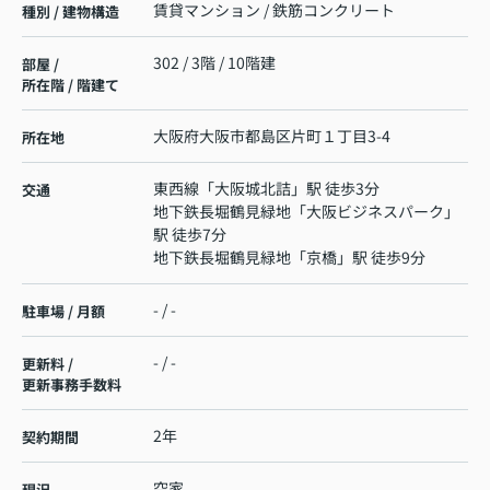
賃貸マンション / 鉄筋コンクリート
種別 / 建物構造
302 / 3階 / 10階建
部屋 /
所在階 / 階建て
大阪府
大阪市都島区
片町
１丁目3-4
所在地
東西線
「
大阪城北詰
」駅 徒歩3分
交通
地下鉄長堀鶴見緑地
「
大阪ビジネスパーク
」
駅 徒歩7分
地下鉄長堀鶴見緑地
「
京橋
」駅 徒歩9分
- / -
駐車場 / 月額
- / -
更新料 /
更新事務手数料
2年
契約期間
空家
現況