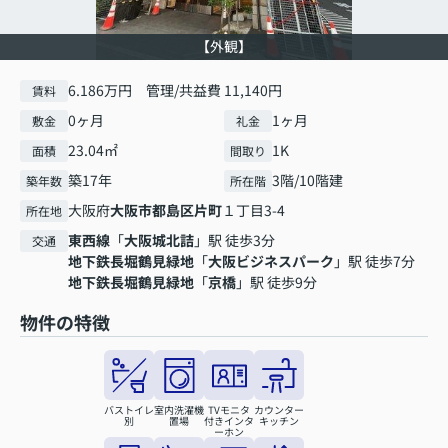
【外観】
6.186万円 管理/共益費 11,140円
賃料
0ヶ月
1ヶ月
敷金
礼金
23.04㎡
1K
面積
間取り
築17年
3階/10階建
築年数
所在階
大阪府
大阪市都島区
片町
１丁目3-4
所在地
東西線
「
大阪城北詰
」駅 徒歩3分
交通
地下鉄長堀鶴見緑地
「
大阪ビジネスパーク
」駅 徒歩7分
地下鉄長堀鶴見緑地
「
京橋
」駅 徒歩9分
物件の特徴
バストイレ
室内洗濯機
TVモニタ
カウンター
別
置場
付きインタ
キッチン
ーホン