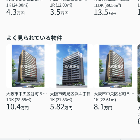
1R (12.00㎡)
1K (24.00㎡)
1
1LDK (39.56㎡)
3.5
4.3
13.5
万円
万円
万円
よく見られている物件
大阪市中央区谷町５丁目
大阪市鶴見区浜４丁目
大阪市中央区谷町５丁目
1DK (28.88㎡)
1K (21.83㎡)
1K (22.61㎡)
10.4
5.82
8.1
万円
万円
万円
2