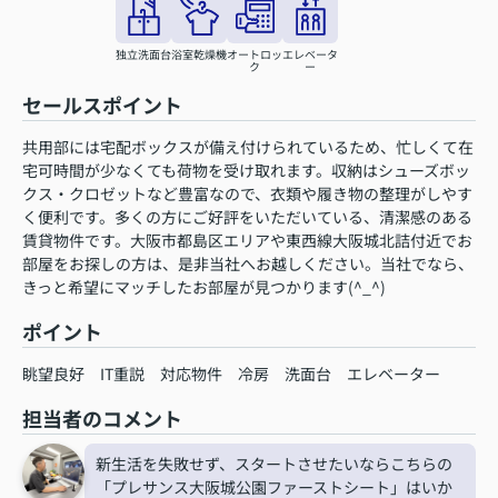
独立洗面台
浴室乾燥機
オートロッ
エレベータ
ク
ー
セールスポイント
共用部には宅配ボックスが備え付けられているため、忙しくて在
宅可時間が少なくても荷物を受け取れます。収納はシューズボッ
クス・クロゼットなど豊富なので、衣類や履き物の整理がしやす
く便利です。多くの方にご好評をいただいている、清潔感のある
賃貸物件です。大阪市都島区エリアや東西線大阪城北詰付近でお
部屋をお探しの方は、是非当社へお越しください。当社でなら、
きっと希望にマッチしたお部屋が見つかります(^_^)
ポイント
眺望良好
IT重説
対応物件
冷房
洗面台
エレベーター
担当者のコメント
新生活を失敗せず、スタートさせたいならこちらの
「プレサンス大阪城公園ファーストシート」はいか