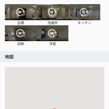
玄関
洗面所
キッチン
収納
洋室
地図