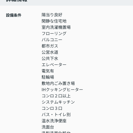
陽当り良好
設備条件
閑静な住宅地
室内洗濯機置場
フローリング
バルコニー
都市ガス
公営水道
公共下水
エレベーター
電気有
駐輪場
敷地内ごみ置き場
IHクッキングヒーター
コンロ２口以上
システムキッチン
コンロ３口
バス・トイレ別
温水洗浄便座
洗面台
洗髪洗面化粧台