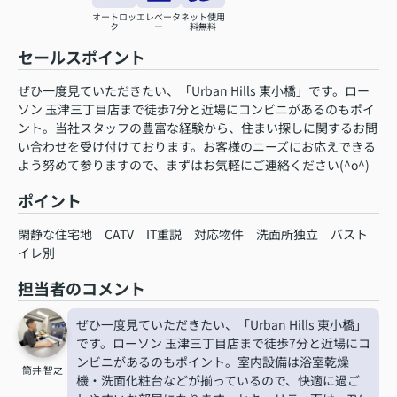
オートロッ
エレベータ
ネット使用
ク
ー
料無料
セールスポイント
ぜひ一度見ていただきたい、「Urban Hills 東小橋」です。ロー
ソン 玉津三丁目店まで徒歩7分と近場にコンビニがあるのもポイ
ント。当社スタッフの豊富な経験から、住まい探しに関するお問
い合わせを受け付けております。お客様のニーズにお応えできる
よう努めて参りますので、まずはお気軽にご連絡ください(^o^)
ポイント
閑静な住宅地
CATV
IT重説
対応物件
洗面所独立
バスト
イレ別
担当者のコメント
ぜひ一度見ていただきたい、「Urban Hills 東小橋」
です。ローソン 玉津三丁目店まで徒歩7分と近場にコ
ンビニがあるのもポイント。室内設備は浴室乾燥
筒井 智之
機・洗面化粧台などが揃っているので、快適に過ご