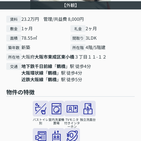
【外観】
23.2万円 管理/共益費 8,000円
賃料
1ヶ月
2ヶ月
敷金
礼金
78.55㎡
3LDK
面積
間取り
新築
4階/5階建
築年数
所在階
大阪府
大阪市東成区
東小橋
３丁目１１-１２
所在地
地下鉄千日前線
「
鶴橋
」駅 徒歩4分
交通
大阪環状線
「
鶴橋
」駅 徒歩4分
近鉄大阪線
「
鶴橋
」駅 徒歩5分
物件の特徴
バストイレ
室内洗濯機
TVモニタ
独立洗面台
別
置場
付きインタ
ーホン