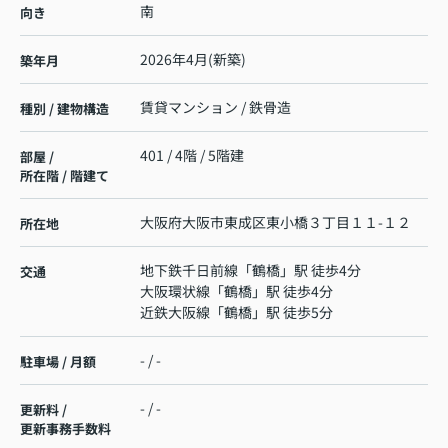
南
向き
2026年4月(新築)
築年月
賃貸マンション / 鉄骨造
種別 / 建物構造
401 / 4階 / 5階建
部屋 /
所在階 / 階建て
大阪府
大阪市東成区
東小橋
３丁目１１-１２
所在地
地下鉄千日前線
「
鶴橋
」駅 徒歩4分
交通
大阪環状線
「
鶴橋
」駅 徒歩4分
近鉄大阪線
「
鶴橋
」駅 徒歩5分
- / -
駐車場 / 月額
- / -
更新料 /
更新事務手数料