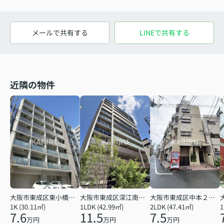
メールで共有する
LINEで共有する
近隣の物件
大阪市東成区東小橋１丁目
大阪市東成区深江南１丁目
大阪市東成区中本２丁目
1K (30.11㎡)
1LDK (42.99㎡)
2LDK (47.41㎡)
1
7.6
11.5
7.5
万円
万円
万円