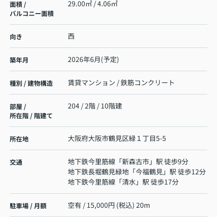
29.00㎡ / 4.06㎡
面積 /
バルコニー面積
西
向き
2026年6月(予定)
築年月
賃貸マンション / 鉄筋コンクリート
種別 / 建物構造
204 / 2階 / 10階建
部屋 /
所在階 / 階建て
大阪府
大阪市鶴見区
緑
１丁目5-5
所在地
地下鉄今里筋線
「
新森古市
」駅 徒歩9分
交通
地下鉄長堀鶴見緑地
「
今福鶴見
」駅 徒歩12分
地下鉄今里筋線
「
清水
」駅 徒歩17分
空有 / 15,000円 (税込) 20m
駐車場 / 月額