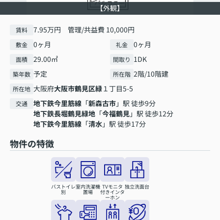
【外観】
7.95万円 管理/共益費 10,000円
賃料
0ヶ月
0ヶ月
敷金
礼金
29.00㎡
1DK
面積
間取り
予定
2階/10階建
築年数
所在階
大阪府
大阪市鶴見区
緑
１丁目5-5
所在地
地下鉄今里筋線
「
新森古市
」駅 徒歩9分
交通
地下鉄長堀鶴見緑地
「
今福鶴見
」駅 徒歩12分
地下鉄今里筋線
「
清水
」駅 徒歩17分
物件の特徴
バストイレ
室内洗濯機
TVモニタ
独立洗面台
別
置場
付きインタ
ーホン