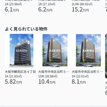
1K (23.98㎡)
1R (27.10㎡)
2LDK (60.92㎡)
1
6.1
6.2
15.2
万円
万円
万円
よく見られている物件
大阪市鶴見区浜４丁目
大阪市中央区谷町５丁目
大阪市中央区谷町５丁目
1K (21.83㎡)
1DK (28.88㎡)
1K (22.61㎡)
5.82
10.4
8.1
万円
万円
万円
2