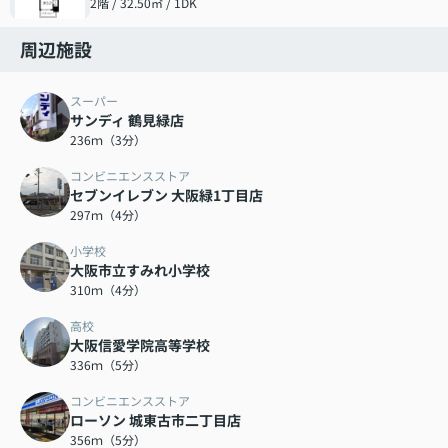
2階 / 32.50㎡ / 1DK
周辺施設
スーパー
サンディ 鶴見緑店
236ｍ（3分）
コンビニエンスストア
セブンイレブン 大阪緑1丁目店
297ｍ（4分）
小学校
大阪市立すみれ小学校
310ｍ（4分）
高校
大阪信愛学院高等学校
336ｍ（5分）
コンビニエンスストア
ローソン 城東古市二丁目店
356ｍ（5分）