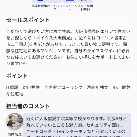
浴室乾燥機
オートロッ
エレベータ
ネット使用
ク
ー
料無料
セールスポイント
こだわりで選びたい方におすすめ。大阪市鶴見区エリアで住まい
をお探しなら「メイクス大阪鶴見」。近くにはローソン 城東古
市二丁目店(徒歩5分)がありちょっとした買い物に便利です。閑
静な住宅地にあるマンションです。自分のライフスタイルに必要
なお住まいをお選びください。お住まい探しをサポートしてまい
ります(^^)
ポイント
IT重説
対応物件
全居室フローリング
洗面所独立
BS
閑静
な住宅地
担当者のコメント
近くに大阪信愛学院高等学校があります。徒歩5分と
離れていないところも魅力的。セキュリティ面は、
オートロック・TVインターホンなど充実しているの
筒井 智之