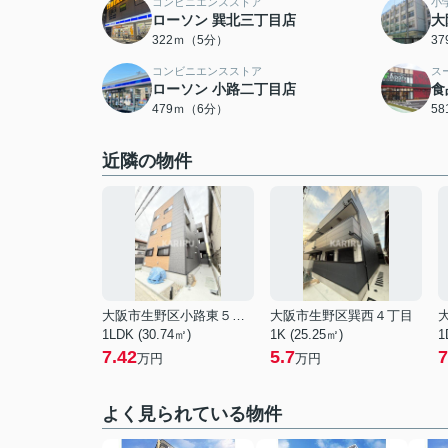
コンビニエンスストア
小
ローソン 巽北三丁目店
大
322ｍ（5分）
3
コンビニエンスストア
ス
ローソン 小路二丁目店
食
479ｍ（6分）
5
近隣の物件
大阪市生野区小路東５丁目
大阪市生野区巽西４丁目
1LDK (30.74㎡)
1K (25.25㎡)
1
7.42
5.7
7
万円
万円
よく見られている物件