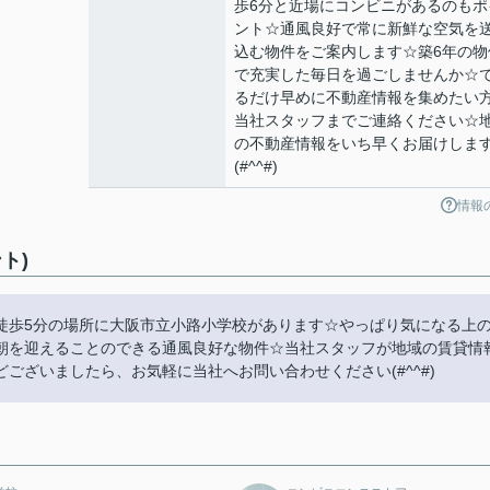
歩6分と近場にコンビニがあるのもポ
ント☆通風良好で常に新鮮な空気を
込む物件をご案内します☆築6年の物
で充実した毎日を過ごしませんか☆
るだけ早めに不動産情報を集めたい
当社スタッフまでご連絡ください☆
の不動産情報をいち早くお届けしま
(#^^#)
情報
ト)
徒歩5分の場所に大阪市立小路小学校があります☆やっぱり気になる上
朝を迎えることのできる通風良好な物件☆当社スタッフが地域の賃貸情
ございましたら、お気軽に当社へお問い合わせください(#^^#)