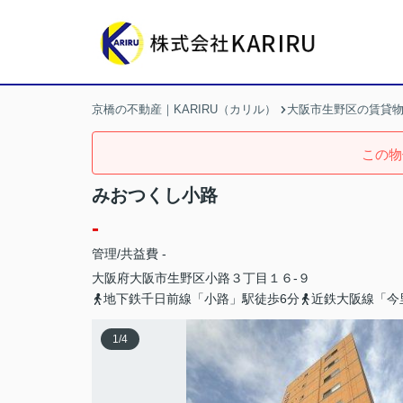
京橋の不動産｜KARIRU（カリル）
大阪市生野区の賃貸
この物
みおつくし小路
-
管理/共益費 -
大阪府
大阪市生野区
小路
３丁目１６-９
地下鉄千日前線「小路」駅徒歩6分
近鉄大阪線「今
1
/
4