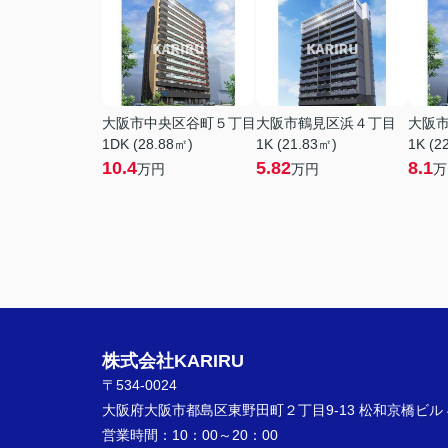
大阪市中央区谷町５丁目
大阪市鶴見区浜４丁目
大阪
1DK (28.88㎡)
1K (21.83㎡)
1K (2
10.4
5.82
8.1
万円
万円
万
株式会社KARIRU
〒534-0024
大阪府大阪市都島区東野田町２丁目9-13 松和京橋ビル 
営業時間：
10：00～20：00