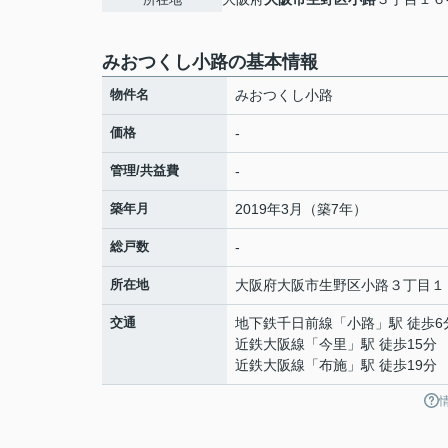
みおつくし小路の基本情報
物件名
みおつくし小路
価格
-
管理/共益費
-
築年月
2019年3月（築7年）
総戸数
-
所在地
大阪府
大阪市生野区
小路
３丁目１
交通
地下鉄千日前線
「
小路
」駅 徒歩6
近鉄大阪線
「
今里
」駅 徒歩15分
近鉄大阪線
「
布施
」駅 徒歩19分