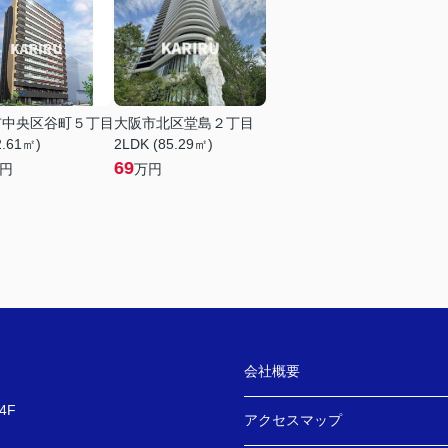
市中央区谷町５丁目
大阪市北区堂島２丁目
2.61㎡)
2LDK (85.29㎡)
69
円
万円
会社概要
4F
アクセスマップ