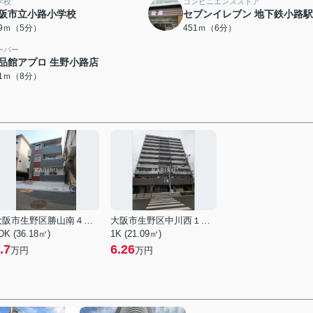
学校
コンビニエンスストア
阪市立小路小学校
セブンイレブン 地下鉄小路
79ｍ（5分）
451ｍ（6分）
ーパー
品館アプロ 生野小路店
81ｍ（8分）
大阪市生野区勝山南４丁目
大阪市生野区中川西１丁目
DK (36.18㎡)
1K (21.09㎡)
.7
6.26
万円
万円