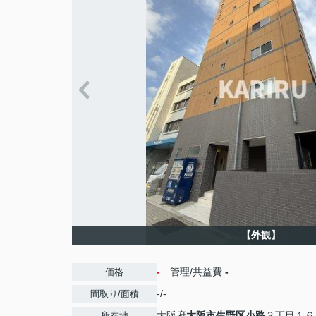
【外観】
-
管理/共益費
-
価格
-/-
間取り/面積
大阪府
大阪市生野区
小路
３丁目１６
所在地