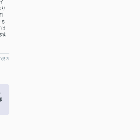
イ
送り
件
でき
方は
地域
す
の見方
の
報