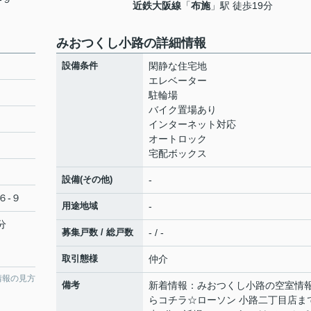
近鉄大阪線
「
布施
」駅 徒歩19分
みおつくし小路の詳細情報
設備条件
閑静な住宅地
エレベーター
駐輪場
バイク置場あり
インターネット対応
オートロック
宅配ボックス
設備(その他)
-
６-９
用途地域
-
分
募集戸数 / 総戸数
- / -
取引態様
仲介
情報の見方
備考
新着情報：みおつくし小路の空室情
らコチラ☆ローソン 小路二丁目店ま