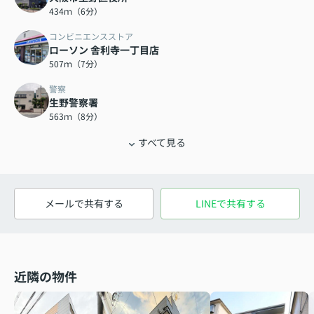
434ｍ（6分）
コンビニエンスストア
ローソン 舎利寺一丁目店
507ｍ（7分）
警察
生野警察署
563ｍ（8分）
すべて見る
メールで共有する
LINEで共有する
近隣の物件