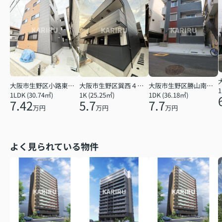
大阪市生野区小路東５丁目
大阪市生野区巽西４丁目
大阪市生野区勝山南４丁目
1
1LDK (30.74㎡)
1K (25.25㎡)
1DK (36.18㎡)
7.42
5.7
7.7
万円
万円
万円
よく見られている物件