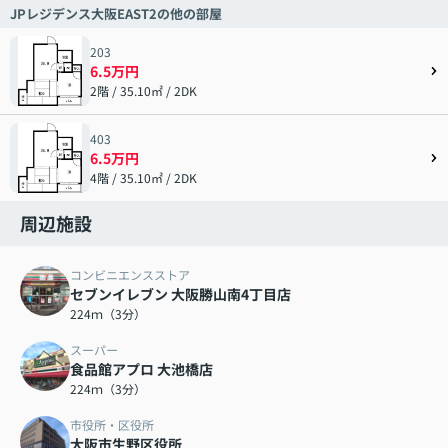
JPレジデンス大阪EAST2の他の部屋
203
6.5万円
2階 / 35.10㎡ / 2DK
403
6.5万円
4階 / 35.10㎡ / 2DK
周辺施設
コンビニエンスストア
セブンイレブン 大阪勝山南4丁目店
224ｍ（3分）
スーパー
食品館アプロ 大池橋店
224ｍ（3分）
市役所・区役所
大阪市生野区役所