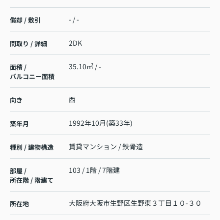
- / -
償却 / 敷引
2DK
間取り / 詳細
35.10㎡ / -
面積 /
バルコニー面積
西
向き
1992年10月(築33年)
築年月
賃貸マンション / 鉄骨造
種別 / 建物構造
103 / 1階 / 7階建
部屋 /
所在階 / 階建て
大阪府
大阪市生野区
生野東
３丁目１０-３０
所在地