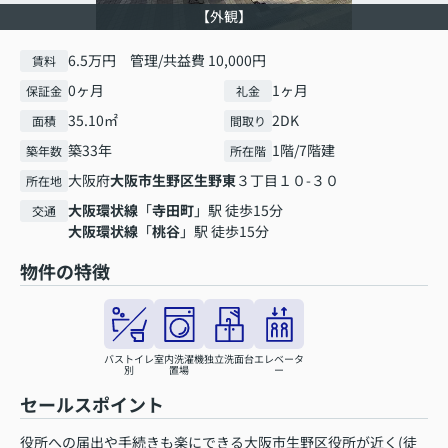
【外観】
6.5万円 管理/共益費 10,000円
賃料
0ヶ月
1ヶ月
保証金
礼金
35.10㎡
2DK
面積
間取り
築33年
1階/7階建
築年数
所在階
大阪府
大阪市生野区
生野東
３丁目１０-３０
所在地
大阪環状線
「
寺田町
」駅 徒歩15分
交通
大阪環状線
「
桃谷
」駅 徒歩15分
物件の特徴
バストイレ
室内洗濯機
独立洗面台
エレベータ
別
置場
ー
セールスポイント
役所への届出や手続きも楽にできる大阪市生野区役所が近く(徒