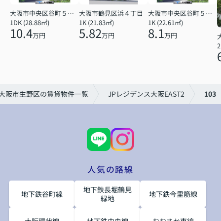
大阪市中央区谷町５丁目
大阪市鶴見区浜４丁目
大阪市中央区谷町５丁目
1DK (28.88㎡)
1K (21.83㎡)
1K (22.61㎡)
10.4
5.82
8.1
万円
万円
万円
2
大阪市生野区の賃貸物件一覧
JPレジデンス大阪EAST2
103
人気の路線
地下鉄長堀鶴見
地下鉄谷町線
地下鉄今里筋線
緑地
大阪環状線
地下鉄中央線
おおさか東線