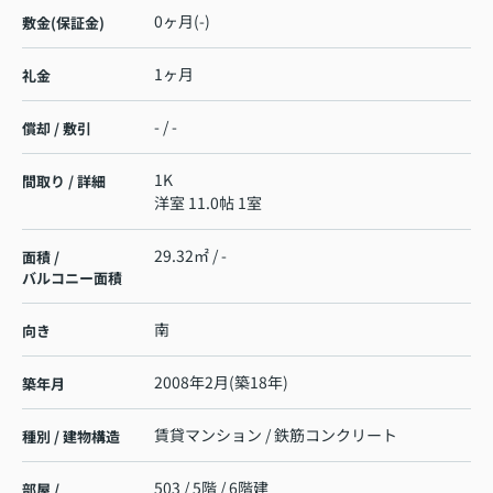
0ヶ月(-)
敷金(保証金)
1ヶ月
礼金
- / -
償却 / 敷引
1K
間取り / 詳細
洋室 11.0帖 1室
29.32㎡ / -
面積 /
バルコニー面積
南
向き
2008年2月(築18年)
築年月
賃貸マンション / 鉄筋コンクリート
種別 / 建物構造
503 / 5階 / 6階建
部屋 /