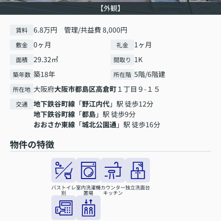
【外観】
6.8万円 管理/共益費 8,000円
賃料
0ヶ月
1ヶ月
敷金
礼金
29.32㎡
1K
面積
間取り
築18年
5階/6階建
築年数
所在階
大阪府
大阪市都島区
高倉町
１丁目９-１５
所在地
地下鉄谷町線
「
野江内代
」駅 徒歩12分
交通
地下鉄谷町線
「
都島
」駅 徒歩9分
おおさか東線
「
城北公園通
」駅 徒歩16分
物件の特徴
バストイレ
室内洗濯機
カウンター
独立洗面台
別
置場
キッチン