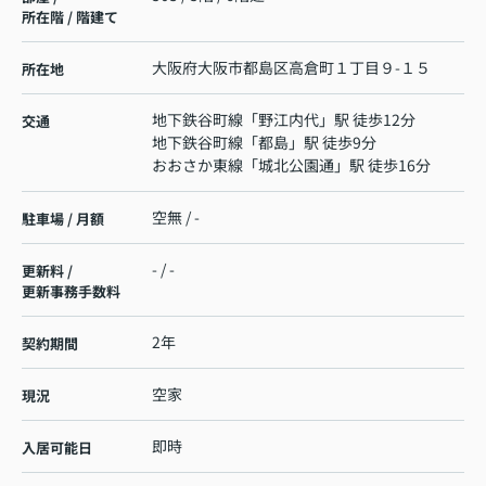
所在階 / 階建て
大阪府
大阪市都島区
高倉町
１丁目９-１５
所在地
地下鉄谷町線
「
野江内代
」駅 徒歩12分
交通
地下鉄谷町線
「
都島
」駅 徒歩9分
おおさか東線
「
城北公園通
」駅 徒歩16分
空無 / -
駐車場 / 月額
- / -
更新料 /
更新事務手数料
2年
契約期間
空家
現況
即時
入居可能日