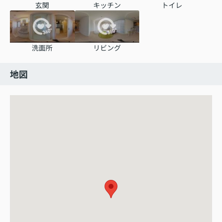
玄関
キッチン
トイレ
洗面所
リビング
地図