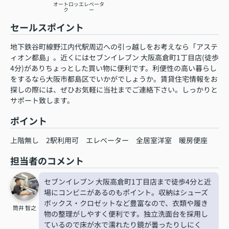
オートロッ
エレベータ
ク
ー
セールスポイント
地下鉄谷町線野江内代駅周辺への引っ越しをお考えなら「アステ
ィオン都島」。近くにはセブンイレブン 大阪高倉町1丁目店(徒歩
4分)がありちょっとした買い物に便利です。利便性の高い暮らし
をするなら大阪市都島区でいかがでしょうか。賃貸住宅情報をお
探しの際には、ぜひお気軽に当社までご連絡下さい。しっかりと
サポート致します。
ポイント
上階無し
2駅利用可
エレベーター
全居室洋室
暖房便座
担当者のコメント
セブンイレブン 大阪高倉町1丁目店まで徒歩4分と近
場にコンビニがあるのもポイント。収納はシューズ
ボックス・クロゼットなど豊富なので、衣類や履き
筒井 智之
物の整理がしやすく便利です。独立洗面台を採用し
ているので床が水で濡れたり鏡が曇ったりしにく