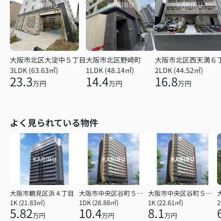
大阪市北区大淀中５丁目
大阪市北区野崎町
大阪市北区西天満６
3LDK (63.63㎡)
1LDK (48.14㎡)
2LDK (44.52㎡)
23.3
14.4
16.8
万円
万円
万円
よく見られている物件
大阪市鶴見区浜４丁目
大阪市中央区谷町５丁目
大阪市中央区谷町５丁目
1K (21.83㎡)
1DK (28.88㎡)
1K (22.61㎡)
2
5.82
10.4
8.1
万円
万円
万円