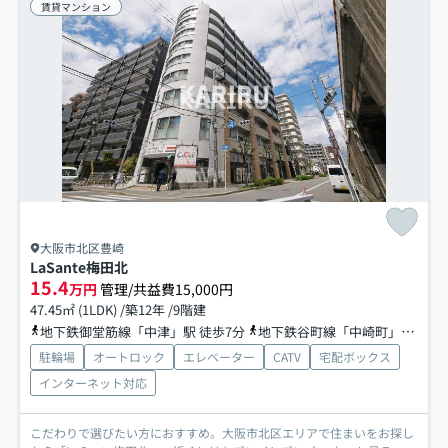
賃貸マンション
大阪市北区豊崎
LaSante梅田北
15.4
万円
管理/共益費15,000円
47.45㎡ (1LDK) /築12年 /9階建
地下鉄御堂筋線「中津」駅 徒歩7分
地下鉄谷町線「中崎町」駅 徒歩11分
駐輪場
オートロック
エレベーター
CATV
宅配ボックス
インターネット対応
こだわりで選びたい方におすすめ。大阪市北区エリアで住まいをお探し