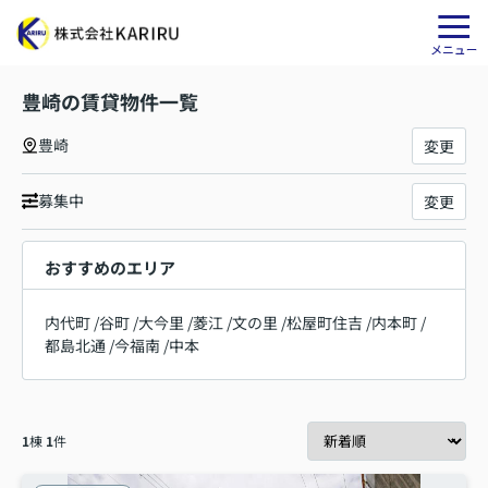
豊崎の賃貸物件一覧
豊崎
変更
募集中
変更
おすすめのエリア
内代町
/
谷町
/
大今里
/
菱江
/
文の里
/
松屋町住吉
/
内本町
/
都島北通
/
今福南
/
中本
1
棟
1
件